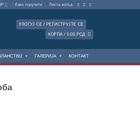
ИР
Како поручити
Листa жеља
УЛОГУЈ СЕ / РЕГИСТРУЈТЕ СЕ
КОРПА /
0.00
РСД
ЧЛАНСТВО
ГАЛЕРИЈА
КОНТАКТ
оба