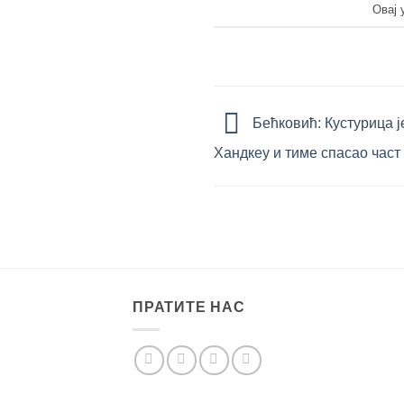
Овај 
Бећковић: Кустурица ј
Хандкеу и тиме спасао част
ПРАТИТЕ НАС