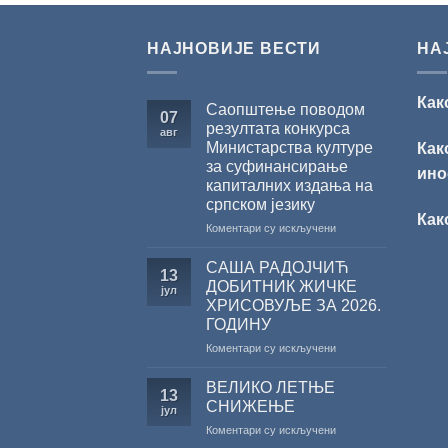
НАЈНОВИЈЕ ВЕСТИ
НА
Как
Саопштење поводом
07
резултата конкурса
авг
Министарства културе
Как
за суфинансирање
ино
капиталних издања на
српском језику
Как
на
Коментари су искључени
Саопштење
поводом
САША РАДОЈЧИЋ
13
резултата
ДОБИТНИК ЖИЧКЕ
јул
конкурса
ХРИСОВУЉЕ ЗА 2026.
Министарства
ГОДИНУ
културе
за
на
Коментари су искључени
суфинансирање
САША
капиталних
РАДОЈЧИЋ
ВЕЛИКО ЛЕТЊЕ
13
издања
ДОБИТНИК
СНИЖЕЊЕ
јул
на
ЖИЧКЕ
на
Коментари су искључени
српском
ХРИСОВУЉЕ
ВЕЛИКО