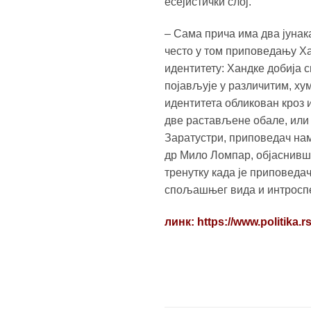
есејистички слој.
– Сама прича има два јунак
често у том приповедању Ха
идентитету: Хандке добија
појављује у различитим, х
идентитета обликован кроз 
две растављене обале, или 
Заратустри, приповедач нам 
др Мило Ломпар, објаснивши 
тренутку када је приповедач
спољашњег вида и интроспе
линк: https://www.politika.rs