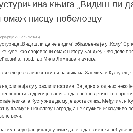
устуричина књига „Видиш ли д
и омаж писцу нобеловцу
ографије А. Васиљевић)
стурице „Видиш ли да не видим” објављена је у „Колу” Срп
ке куће, као својеврсни омаж Петеру Хандкеу. Ово дело пре
ећковића, проф. др Мила Ломпара и аутора.
оворио је о сличностима и разликама Хандкеа и Кустурице:
 најсличнија су у различитостима. За једнога од њих неко је
ресивности, а други је написао да срећно детињство прож
стаје језика, а Кустурица да му је доста слика. Међутим, и К
латну палму” и Нобелову награду, а не служити искључиво п
рене речи.
затим своју фасцинацију тиме да је један светски побуњеник