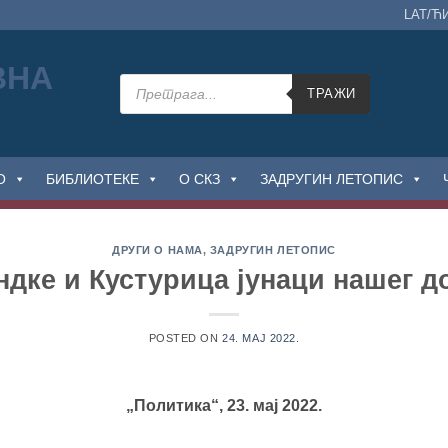
LAT/Ћ
Products
search
ТРАЖИ
О
БИБЛИОТЕКЕ
О СКЗ
ЗАДРУГИН ЛЕТОПИС
ДРУГИ О НАМА
,
ЗАДРУГИН ЛЕТОПИС
ндке и Кустурица јунаци нашег д
POSTED ON
24. МАЈ 2022.
„Политика“, 23. мај 2022.