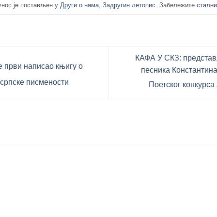
унос је постављен у
Други о нама
,
Задругин летопис
. Забележите
стални
КАФА У СКЗ: представ
е први написао књигу о
песника Константина
 српске писмености
Поетског конкурса