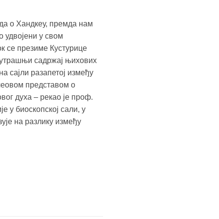
да о Хандкеу, премда нам
о удвојени у свом
к се презиме Кустурице
унутрашњи садржај њихових
на сајли разапетој између
ичеовом представом о
вог духа – рекао је проф.
е у биоскопској сали, у
зује на разлику између