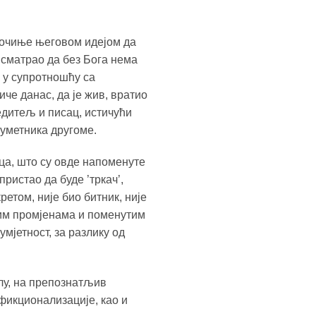
почиње његовом идејом да
е сматрао да без Бога нема
е у супротношћу са
че данас, да је жив, вратио
редитељ и писац, истичући
 уметника другоме.
ица, што су овде напоменуте
пристао да буде ’тркач’,
ретом, није био битник, није
ним промјенама и поменутим
мјетност, за разлику од
лу, на препознатљив
фикционализације, као и