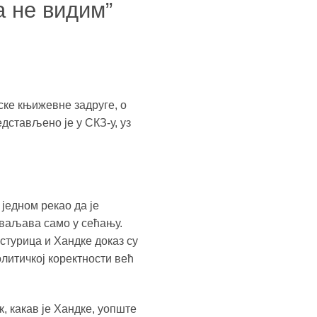
а не видим”
ске књижевне задруге, о
дстављено је у СКЗ-у, уз
 једном рекао да је
иваљава само у сећању.
устурица и Хандке доказ су
олитичкој коректности већ
, какав је Хандке, уопште