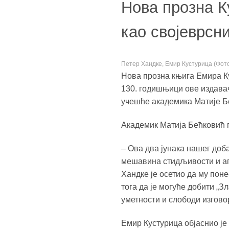
Нова прозна К
као својеврсн
Петер Хандке, Емир Кустурица (Фот
Нова прозна књига Емира Ку
130. годишњици ове издавач
учешће академика Матије Б
Академик Матија Бећковић г
– Ова два јунака нашег доба
мешавина стидљивости и аг
Хандке је осетио да му поне
тога да је могуће добити „З
уметности и слободи изгово
Емир Кустурица објаснио је 