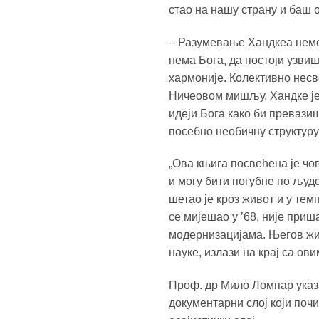
стао на нашу страну и баш 
– Разумевање Хандкеа немог
нема Бога, да постоји узвиш
хармоније. Колективно несв
Ничеовом мишљу. Хандке је 
идеји Бога како би превазиш
посебно необичну структуру 
„Ова књига посвећена је чов
и могу бити погубне по људск
шетао је кроз живот и у тем
се мијешао у ’68, није при
модернизацијама. Његов живо
науке, излази на крај са ов
Проф. др Мило Ломпар указа
документарни слој који поч