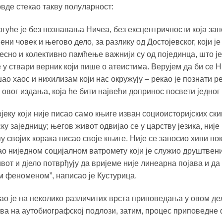
овде стекао такву полуларност:
уће је без познавања Ничеа, без ексцентричности која за
ени човек и његово дело, за разлику од Достојевског, који ј
есно и колективно памћење важнији су од појединца, што ј
у ствари верник који пише о атеистима. Верујем да би се Ни
ао хаос и нихилизам који нас окружују – рекао је познати 
овог издања, која ће бити највећи допринос посвети једног
јеку који није писао само књиге изван социоисторијских ск
у заједницу; његов живот одвијао се у царству језика, није 
пу својих корака писао своје књиге. Није се заносио хипи пок
шао ниједном социјалном ватромету који је служио друштве
т и дјело потврђују да вријеме није линеарна појава и да у
им феноменом”, написао је Кустурица.
о је на неколико различитих врста приповедања у овом де
ива на аутобиографској подлози, затим, процес приповедне 