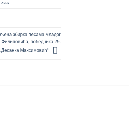
 линк
.
љенa збирка песама младог
 Филиповића, победника 29.
 „Десанка Максимовић“