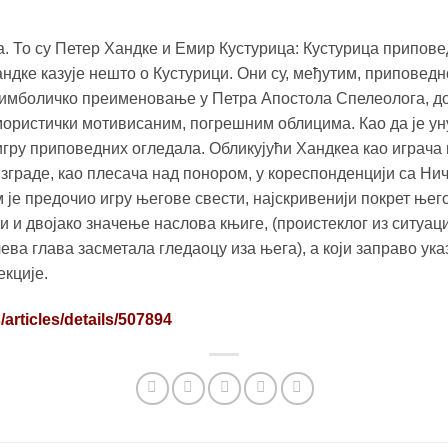
а. То су Петер Хандке и Емир Кустурица: Кустурица припове
ндке казује нешто о Кустурици. Они су, међутим, приповедн
 симболичко преименовање у Петра Апостола Спелеолога, до
умористички мотивисаним, погрешним облицима. Као да је 
игру приповедних огледала. Обликујући Хандкеа као играча 
зграде, као плесача над понором, у кореспонденцији са Н
је предочио игру његове свести, најскривенији покрет њего
и двојако значење наслова књиге, (проистеклог из ситуациј
ева глава засметала гледаоцу иза њега), а који заправо ука
кције.
/articles/details/507894