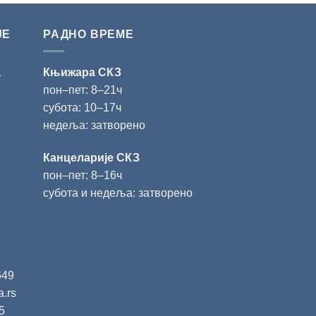
ЈЕ
РАДНО ВРЕМЕ
а
Књижара СКЗ
пон‒пет: 8‒21ч
субота: 10‒17ч
недеља: затворено
Канцеларије СКЗ
пон‒пет: 8‒16ч
субота и недеља: затворено
649
a.rs
5