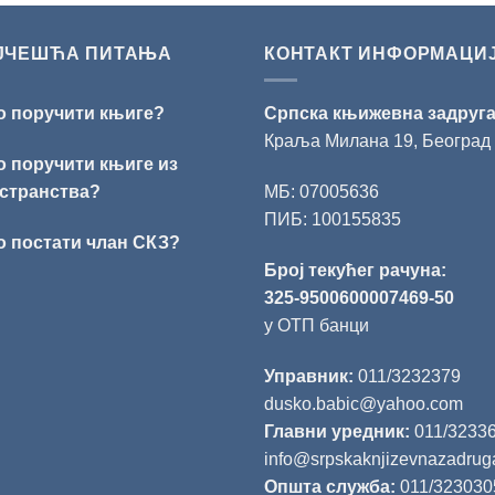
ЈЧЕШЋА ПИТАЊА
КОНТАКТ ИНФОРМАЦИ
о поручити књиге?
Српска књижевна задруг
Краља Милана 19, Београд
о поручити књиге из
странства?
МБ: 07005636
ПИБ: 100155835
о постати члан СКЗ?
Број текућег рачуна:
325-9500600007469-50
у ОТП банци
Управник:
011/3232379
dusko.babic@yahoo.com
Главни уредник:
011/3233
info@srpskaknjizevnazadrug
Општа служба:
011/323030