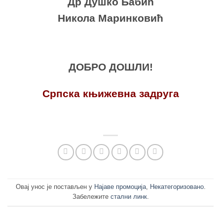
Др Душко Бабић
Никола Маринковић
ДОБРО ДОШЛИ!
Српска књижевна задруга
Овај унос је постављен у
Најаве промоција
,
Некатегоризовано
.
Забележите
стални линк
.