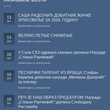
НАЈНОВИЈЕ ВЕСТИ
САША РАДОЈЧИЋ ДОБИТНИК ЖИЧКЕ
13
ХРИСОВУЉЕ ЗА 2026. ГОДИНУ
јул
на
Коментари су искључени
САША
РАДОЈЧИЋ
ВЕЛИКО ЛЕТЊЕ СНИЖЕЊЕ
13
ДОБИТНИК
јул
на
Коментари су искључени
ЖИЧКЕ
ВЕЛИКО
ХРИСОВУЉЕ
ЛЕТЊЕ
ЗА
У Сали СКЗ одржано свечано уручење Награде
СНИЖЕЊЕ
10
2026.
„Стеван Раичковић”
јул
ГОДИНУ
на
Коментари су искључени
У
Сали
ПЕСНИЧКИ ТАЛЕНАТ ИЗ ВРШЦА: Стефан
10
СКЗ
Кирилов добитник награде „Милован Данојлић“
јул
одржано
за поезију
свечано
на
Коментари су искључени
уручење
ПЕСНИЧКИ
Награде
ТАЛЕНАТ
„Стеван
РЕЧ ЈЕ НАШ ОБРАЗ ПРЕД БОГОМ: Награда
10
ИЗ
Раичковић”
„Стеван Раичковић“ уручена Слободану
јул
ВРШЦА:
Ристовићу
Стефан