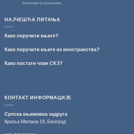
на
Коментари су искључени
Кирилов
РЕЧ
добитник
ЈЕ
награде
НАШ
„Милован
НАЈЧЕШЋА ПИТАЊА
ОБРАЗ
Данојлић“
ПРЕД
за
БОГОМ:
поезију
Како поручити књиге?
Награда
„Стеван
Раичковић“
Како поручити књиге из иностранства?
уручена
Слободану
Како постати члан СКЗ?
Ристовићу
КОНТАКТ ИНФОРМАЦИЈЕ
Српска књижевна задруга
Краља Милана 19, Београд