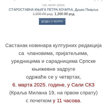
116. КОЛО (2024)
Додај
СТАРОСТАВНА КЊИГА ПЕТРА КОЧИЋА, Душко Певуља
у
Оригинална
Тренутна
1,500.00
рсд
1,200.00
рсд
Листу
цена
цена
жеља
је
је:
ДОДАЈ У КОРПУ
била:
1,200.00 рсд.
1,500.00 рсд.
Састанак новинара културних редакција
са члановима, пријатељима,
уредницима и сарадницима Српске
књижевне задруге
одржаће се
у четвртак,
6. марта 2025. године
,
у Сали СКЗ
(Краља Милана 19, на првом спрату)
с почетком
у 11 часова
.