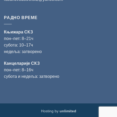
РАДНО ВРЕМЕ
Књижара СКЗ
пон‒пет: 8‒21ч
субота: 10‒17ч
недеља: затворено
Канцеларије СКЗ
пон‒пет: 8‒16ч
субота и недеља: затворено
Hosting by
unlimited