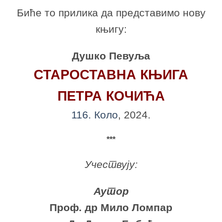
Биће то прилика да представимо нову
књигу:
Душко Певуља
СТАРОСТАВНА КЊИГА
ПЕТРА КОЧИЋА
116. Коло
, 2024.
***
Учествују:
Аутор
Проф. др Мило Ломпар