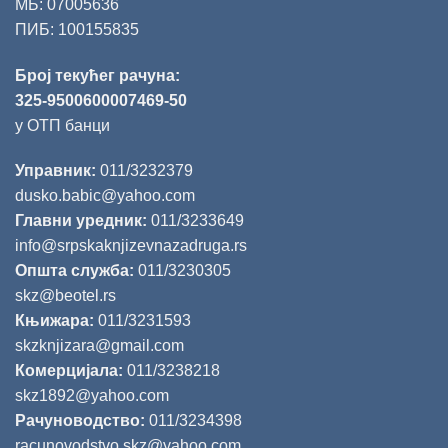
МБ: 07005636
ПИБ: 100155835
Број текућег рачуна:
325-9500600007469-50
у ОТП банци
Управник:
011/3232379
dusko.babic@yahoo.com
Главни уредник:
011/3233649
info@srpskaknjizevnazadruga.rs
Општа служба:
011/3230305
skz@beotel.rs
Књижара:
011/3231593
skzknjizara@gmail.com
Комерцијала:
011/3238218
skz1892@yahoo.com
Рачуноводство:
011/3234398
racunovodstvo.skz@yahoo.com