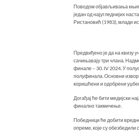
Поводом објављивања књи
један од најугледнијих наст
Ристановић (1983), млади ис
Предвиђено је да на квизу у
сачињавају три члана. Надмет
финале – 30. IV 2024. У пол
полуфинала. Основни извор
коришћени и одобрени уџбен
Догађај ће бити медијски на
финално такмичење.
Победници ће добити вредне
опреме, које су обезбедили