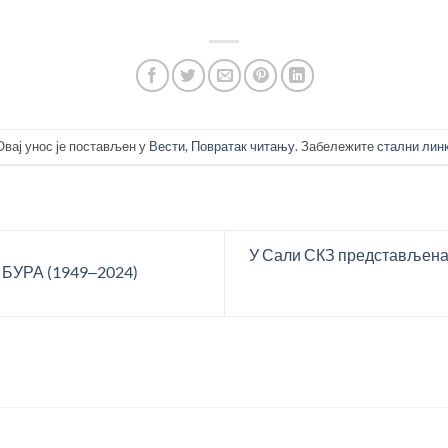
Овај унос је постављен у
Вести
,
Повратак читању
. Забележите
стални лин
У Сали СКЗ представљена
УРА (1949‒2024)