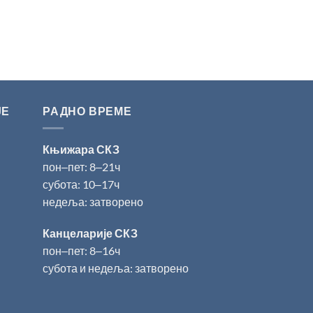
ЈЕ
РАДНО ВРЕМЕ
Књижара СКЗ
пон‒пет: 8‒21ч
субота: 10‒17ч
недеља: затворено
Канцеларије СКЗ
пон‒пет: 8‒16ч
субота и недеља: затворено