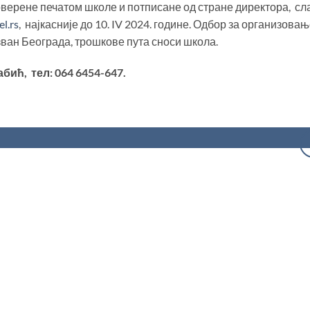
 оверене печатом школе и потписане од стране директора, сл
l.rs
, најкасније до 10. IV 2024. године. Одбор за организов
зван Београда, трошкове пута сноси школа.
бић, тел: 064 6454-647.