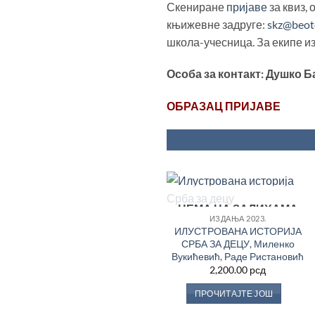
Скениране
пријаве
за квиз,
књижевне задруге:
skz@beote
школа-учесница. За екипе и
Особа за контакт: Душко Ба
ОБРАЗАЦ ПРИЈАВЕ
НЕМА НА ЗАЛИХАМА
Додај
ИЗДАЊА 2023.
у
ИЛУСТРОВАНА ИСТОРИЈА
Листу
жеља
СРБА ЗА ДЕЦУ, Миленко
Вукићевић, Раде Ристановић
2,200.00
рсд
ПРОЧИТАЈТЕ ЈОШ