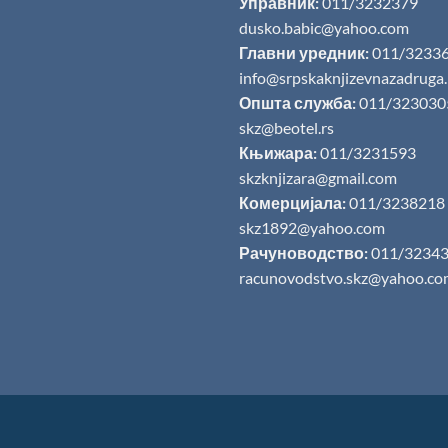
Управник:
011/3232379
dusko.babic@yahoo.com
Главни уредник:
011/3233
info@srpskaknjizevnazadruga
Општа служба:
011/323030
skz@beotel.rs
Књижара:
011/3231593
skzknjizara@gmail.com
Комерцијала:
011/3238218
skz1892@yahoo.com
Рачуноводство:
011/3234
racunovodstvo.skz@yahoo.co