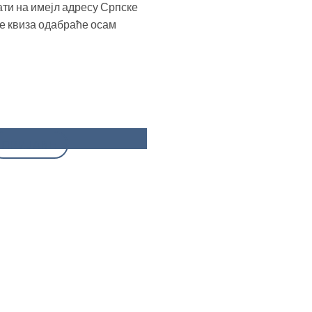
ати на имејл адресу Српске
ање квиза одабраће осам
ПРИЈАВЕ