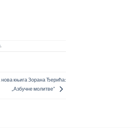
к
.
 нова књига Зорана Ђерића:
„Азбучне молитве”