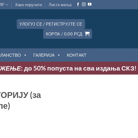
ИР
Како поручити
Листa жеља
УЛОГУЈ СЕ / РЕГИСТРУЈТЕ СЕ
КОРПА /
0.00
РСД
ЧЛАНСТВО
ГАЛЕРИЈА
КОНТАКТ
ЊЕ
: до 50% попуста на сва издања СКЗ! Акциј
ОРИЈУ (за
ле)