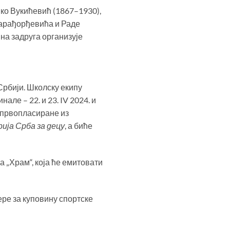
нко Вукићевић (1867–1930),
 Карађорђевића и Раде
на задруга организује
Србији. Школску екипу
ле – 22. и 23. IV 2024. и
и првопласиране из
ија Срба за децу
, а биће
а „Храм“, која ће емитовати
ре за куповину спортске