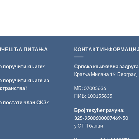
ЈЧЕШЋА ПИТАЊА
КОНТАКТ ИНФОРМАЦИ
о поручити књиге?
Српска књижевна задруга
Краља Милана 19, Београд
о поручити књиге из
странства?
МБ: 07005636
ПИБ: 100155835
о постати члан СКЗ?
Број текућег рачуна:
325-9500600007469-50
у ОТП банци