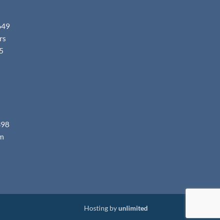
649
.rs
5
398
m
Hosting by
unlimited