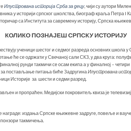
ге
Илустрована историја Срба за децу
, чији су аутори Миле
авника у историји српског школства, биограф краља Петра I
торичар са Института за савремену историју, Српска књижев
КОЛИКО ПОЗНАЈЕШ СРПСКУ ИСТОРИЈУ
чествују ученици шестог и седмог разреда основних школа у 
ање ће се одржати у Свечаној сали СКЗ, у два круга: полуфина
уфиналној рунди такмичи се осам екипа а у финалној – четир
 за постављање питања биће Задругина
Илустрована истор
ици Историје за шести и седми разред.
јављен и пропраћен. Медијски покровитељ квиза је телевизиј
 награде: издања Српске књижевне задруге, повеље и вауче
 спонзори такмичења.