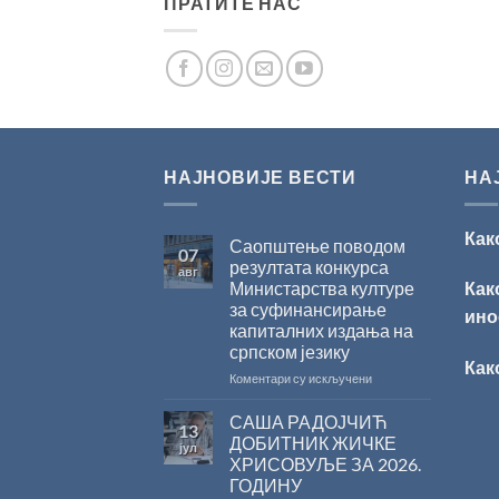
ПРАТИТЕ НАС
НАЈНОВИЈЕ ВЕСТИ
НА
Как
Саопштење поводом
07
резултата конкурса
авг
Министарства културе
Как
за суфинансирање
ино
капиталних издања на
српском језику
Как
на
Коментари су искључени
Саопштење
поводом
САША РАДОЈЧИЋ
13
резултата
ДОБИТНИК ЖИЧКЕ
јул
конкурса
ХРИСОВУЉЕ ЗА 2026.
Министарства
ГОДИНУ
културе