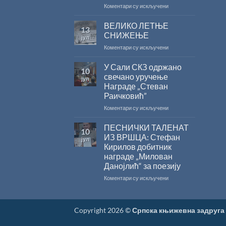
за
на
Коментари су искључени
суфинансирање
САША
капиталних
РАДОЈЧИЋ
ВЕЛИКО ЛЕТЊЕ
13
издања
ДОБИТНИК
СНИЖЕЊЕ
јул
на
ЖИЧКЕ
на
Коментари су искључени
српском
ХРИСОВУЉЕ
ВЕЛИКО
језику
ЗА
ЛЕТЊЕ
У Сали СКЗ одржано
2026.
10
СНИЖЕЊЕ
ГОДИНУ
свечано уручење
јул
Награде „Стеван
Раичковић”
на
Коментари су искључени
У
Сали
ПЕСНИЧКИ ТАЛЕНАТ
10
СКЗ
ИЗ ВРШЦА: Стефан
јул
одржано
Кирилов добитник
свечано
награде „Милован
уручење
Данојлић“ за поезију
Награде
„Стеван
на
Коментари су искључени
Раичковић”
ПЕСНИЧКИ
ТАЛЕНАТ
ИЗ
Copyright 2026 ©
Српска књижевна задруга
ВРШЦА:
Стефан