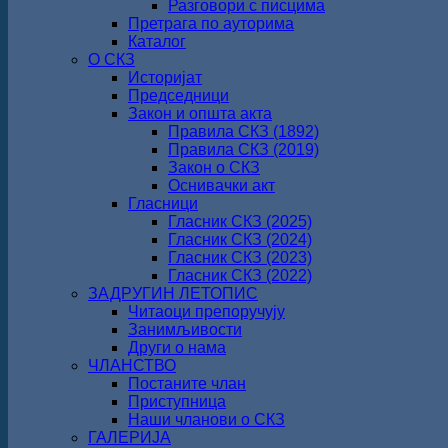
Разговори с писцима
Претрага по ауторима
Каталог
О СКЗ
Историјат
Председници
Закон и општа акта
Правила СКЗ (1892)
Правила СКЗ (2019)
Закон о СКЗ
Оснивачки акт
Гласници
Гласник СКЗ (2025)
Гласник СКЗ (2024)
Гласник СКЗ (2023)
Гласник СКЗ (2022)
ЗАДРУГИН ЛЕТОПИС
Читаоци препоручују
Занимљивости
Други о нама
ЧЛАНСТВО
Постаните члан
Приступница
Наши чланови о СКЗ
ГАЛЕРИЈА