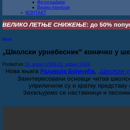
Фотографије
Видео прилози
КОНТАКТ
ВЕЛИКО ЛЕТЊЕ СНИЖЕЊЕ
: до 50% попус
Вести
„Школски урнебесник” коначно у шк
Posted on
19. април 2024.
22. април 2024.
Нова књига
,
„Школски у
Радивоја Бојичића
Заинтересовани основци читав школск
уприличили су и кратку представу 
Захвљујемо се наставници и песник