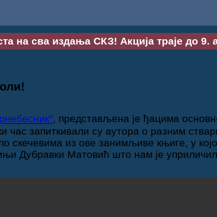
та на сва издања СКЗ! Акција траје до 9. 
оли!
рнебесник”
, представљена је ђацима основн
и час запиткивали су аутора о разним ствар
по скечевима из ове занимљиве књиге, у кој
ињи Дубравки Матовић што нам је уприличила