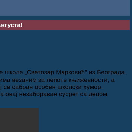
августа!
е школе „Светозар Марковић” из Београда.
има везаним за лепоте књижевности, а
ој се сабран особен школски хумор.
 овај незабораван сусрет са децом.