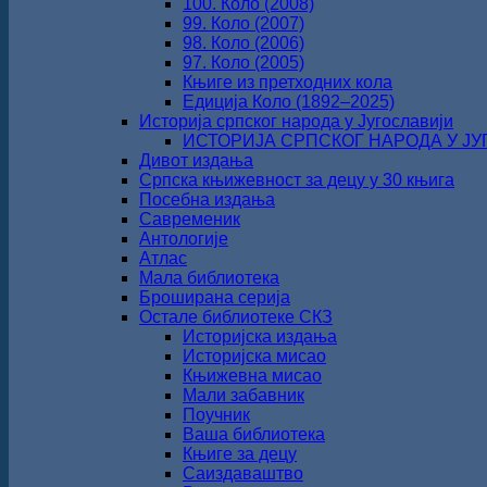
100. Коло (2008)
99. Коло (2007)
98. Коло (2006)
97. Коло (2005)
Књиге из претходних кола
Едиција Коло (1892‒2025)
Историја српског народа у Југославији
ИСТОРИЈА СРПСКОГ НАРОДА У ЈУГО
Дивот издања
Српска књижевност за децу у 30 књига
Посебна издања
Савременик
Антологије
Атлас
Мала библиотека
Броширана серија
Остале библиотеке СКЗ
Историјска издања
Историјска мисао
Књижевна мисао
Мали забавник
Поучник
Ваша библиотека
Књиге за децу
Саиздаваштво