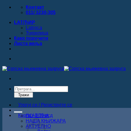
Прескочи
Контакт
на
011/ 3230-305
садржај
LAT/ЋИР
Latinica
Ћирилица
Како поручити
Листa жеља
Products
search
Тражи
Улогуј се / Региструјте се
Корпа /
0.00
рсд
ПОЧЕТНА
НАША КЊИЖАРА
АКТУЕЛНО