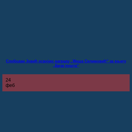
Слободан Јовић освојио награду „Меша Селимовић“ за књигу
„Брза пошта“
24
феб