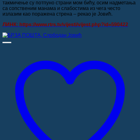
такмичење су потпуно страни мом бићу, осим надметања
са сопственим манама и слабостима из чега често
излазим као поражена стрена – рекао је Јовић.
ЛИНК: https://www.rtrs.tv/vijesti/vijest.php?id=590422