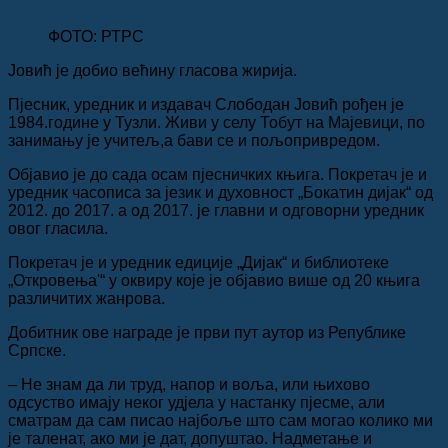
ФОТО: РТРС
Јовић је добио већину гласова жирија.
Пјесник, уредник и издавач Слободан Јовић рођен је
1984.године у Тузли. Живи у селу Тобут на Мајевици, по
занимању је учитељ,а бави се и пољопривредом.
Објавио је до сада осам пјесничких књига. Покретач је и
уредник часописа за језик и духовност „Бокатин дијак“ од
2012. до 2017. а од 2017. је главни и одговорни уредник
овог гласила.
Покретач је и уредник едиције „Дијак“ и библиотеке
„Откровења'“ у оквиру које је објавио више од 20 књига
различитих жанрова.
Добитник ове награде је први пут аутор из Републике
Српске.
– Не знам да ли труд, напор и воља, или њихово
одсуство имају неког удјела у настанку пјесме, али
сматрам да сам писао најбоље што сам могао колико ми
је таленат, ако ми је дат, допуштао. Надметање и