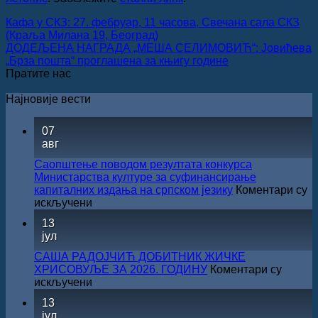
Кафа у СКЗ: 27. фебруар, 11 часова, Свечана сала СКЗ
(Краља Милана 19, Београд)
ДОДЕЉЕНА НАГРАДА „МЕША СЕЛИМОВИЋ“: Јовићева
„Брза пошта“ проглашена за књигу године
Пратите нас
Најновије вести
07
авг
Саопштење поводом резултата конкурса
Министарства културе за суфинансирање
капиталних издања на српском језику
Коментари су
на
искључени
Саопштење
13
поводом
јул
резултата
конкурса
САША РАДОЈЧИЋ ДОБИТНИК ЖИЧКЕ
Министарства
ХРИСОВУЉЕ ЗА 2026. ГОДИНУ
Коментари су
културе
на
искључени
за
САША
13
суфинансирање
РАДОЈЧИЋ
јул
капиталних