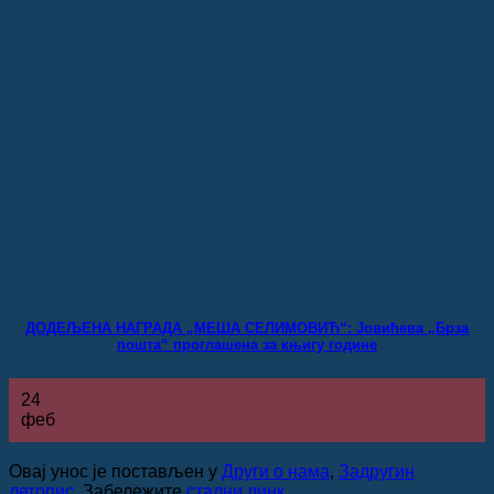
ДОДЕЉЕНА НАГРАДА „МЕША СЕЛИМОВИЋ“: Јовићева „Брза
пошта“ проглашена за књигу године
24
феб
Овај унос је постављен у
Други о нама
,
Задругин
летопис
. Забележите
стални линк
.