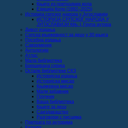
Књиге из претходних кола
Едиција Коло (1892‒2025)
Историја српског народа у Југославији
ИСТОРИЈА СРПСКОГ НАРОДА У
ЈУГОСЛАВИЈИ КЊ. I, Група аутора
Дивот издања
Српска књижевност за децу у 30 књига
Посебна издања
Савременик
Антологије
Атлас
Мала библиотека
Броширана серија
Остале библиотеке СКЗ
Историјска издања
Историјска мисао
Књижевна мисао
Мали забавник
Поучник
Ваша библиотека
Књиге за децу
Саиздаваштво
Разговори с писцима
Претрага по ауторима
Каталог