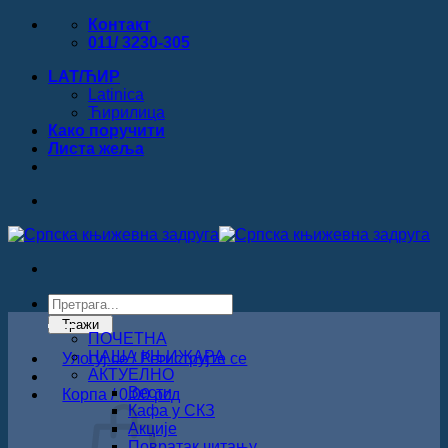
Прескочи
Контакт
на
011/ 3230-305
садржај
LAT/ЋИР
Latinica
Ћирилица
Како поручити
Листa жеља
Products
search
Тражи
ПОЧЕТНА
НАША КЊИЖАРА
Улогуј се / Региструјте се
АКТУЕЛНО
Вести
Корпа /
0.00
рсд
Кафа у СКЗ
Акције
Повратак читању