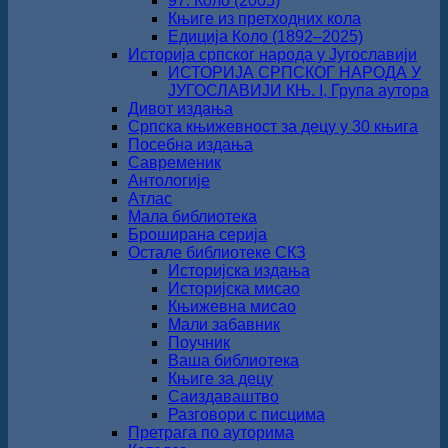
97. Коло (2005)
Књиге из претходних кола
Едиција Коло (1892‒2025)
Историја српског народа у Југославији
ИСТОРИЈА СРПСКОГ НАРОДА У
ЈУГОСЛАВИЈИ КЊ. I, Група аутора
Дивот издања
Српска књижевност за децу у 30 књига
Посебна издања
Савременик
Антологије
Атлас
Мала библиотека
Броширана серија
Остале библиотеке СКЗ
Историјска издања
Историјска мисао
Књижевна мисао
Мали забавник
Поучник
Ваша библиотека
Књиге за децу
Саиздаваштво
Разговори с писцима
Претрага по ауторима