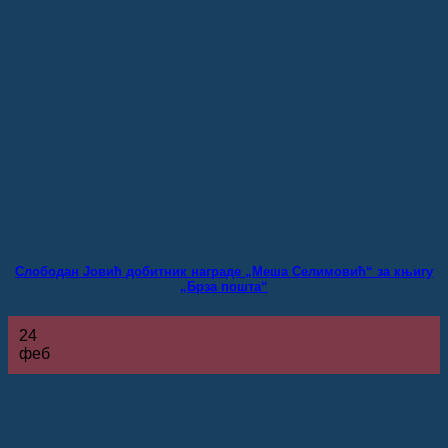
Слободан Јовић добитник награде „Меша Селимовић“ за књигу
„Брза пошта“
24
феб