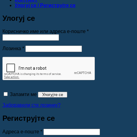
Улогуј се / Региструјте се
Улогуј се
Обавезно
Корисничко име или адреса е-поште
*
Обавезно
Лозинка
*
Запамти ме
Улогујте се
Заборавили сте лозинку?
Региструјте се
Обавезно
Адреса е-поште
*