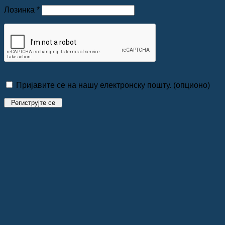
Обавезно
Лозинка
*
Пријавите се на нашу електронску пошту.
(опционо)
Региструјте се