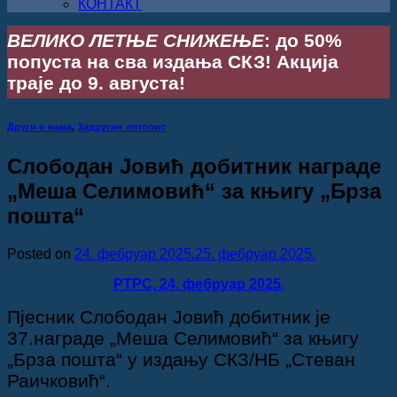
КОНТАКТ
ВЕЛИКО ЛЕТЊЕ СНИЖЕЊЕ
: до 50%
попуста на сва издања СКЗ! Акција
траје до 9. августа!
Други о нама
,
Задругин летопис
Слободан Јовић добитник награде
„Меша Селимовић“ за књигу „Брза
пошта“
Posted on
24. фебруар 2025.
25. фебруар 2025.
РТРС, 24. фебруар 2025.
Пјесник Слободан Јовић добитник је
37.награде „Меша Селимовић“ за књигу
„Брза пошта“ у издању СКЗ/НБ „Стеван
Раичковић“.