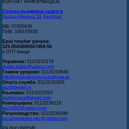
КОНТАКТ ИНФОРМАЦИЈЕ
поезију
Српска књижевна задруга
Краља Милана 19, Београд
МБ: 07005636
ПИБ: 100155835
Број текућег рачуна:
325-9500600007469-50
у ОТП банци
Управник:
011/3232379
dusko.babic@yahoo.com
Главни уредник:
011/3233649
info@srpskaknjizevnazadruga.rs
Општа служба:
011/3230305
skz@beotel.rs
Књижара:
011/3231593
skzknjizara@gmail.com
Комерцијала:
011/3238218
skz1892@yahoo.com
Рачуноводство:
011/3234398
racunovodstvo.skz@yahoo.com
РАДНО ВРЕМЕ