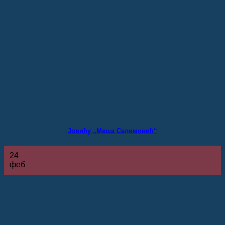
Јовићу „Меша Селимовић“
24
феб