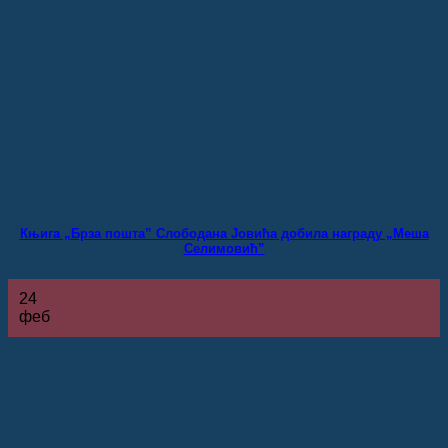
Књига „Брза пошта” Слободана Јовића добила награду „Меша
Селимовић”
24
феб