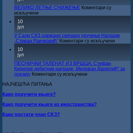
ДОБИТНИК
издања
ЖИЧКЕ
ВЕЛИКО ЛЕТЊЕ СНИЖЕЊЕ
Коментари су
на
ХРИСОВУЉЕ
на
искључени
српском
ЗА
ВЕЛИКО
језику
10
2026.
ЛЕТЊЕ
јул
ГОДИНУ
СНИЖЕЊЕ
У Сали СКЗ одржано свечано уручење Награде
на
„Стеван Раичковић”
Коментари су искључени
У
10
Сали
јул
СКЗ
одржан
ПЕСНИЧКИ ТАЛЕНАТ ИЗ ВРШЦА: Стефан
свечано
Кирилов добитник награде „Милован Данојлић“ за
уручењ
на
поезију
Коментари су искључени
Наград
ПЕСНИЧКИ
„Стеван
НАЈЧЕШЋА ПИТАЊА
ТАЛЕНАТ
Раичков
ИЗ
Како поручити књиге?
ВРШЦА:
Стефан
Како поручити књиге из иностранства?
Кирилов
добитник
Како постати члан СКЗ?
награде
„Милован
Данојлић“
за