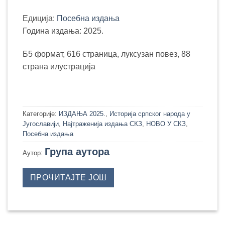
Едиција:
Посебна издања
Година издања: 2025.
Б5 формат, 616 страница, луксузан повез, 88
страна илустрација
Категорије:
ИЗДАЊА 2025.
,
Историја српског народа у
Југославији
,
Најтраженија издања СКЗ
,
НОВО У СКЗ
,
Посебна издања
Група аутора
Аутор:
ПРОЧИТАЈТЕ ЈОШ