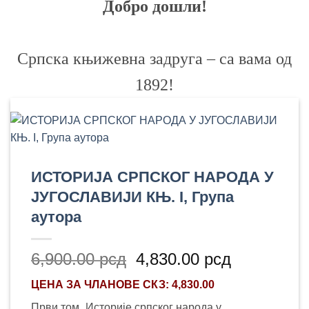
Добро дошли!
Српска књижевна задруга – са вама од
1892!
ИСТОРИЈА СРПСКОГ НАРОДА У
ЈУГОСЛАВИЈИ КЊ. I, Група
аутора
Оригинална
Тренутна
6,900.00
рсд
4,830.00
рсд
цена
цена
ЦЕНА ЗА
ЧЛАНОВЕ СКЗ
: 4,830.00
је
је:
била:
4,830.00 
Први том „Историје српског народа у