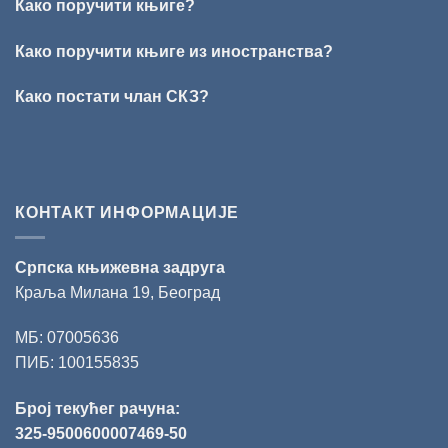
Како поручити књиге?
Награда
„Стеван
Раичковић“
Како поручити књиге из иностранства?
уручена
Слободану
Како постати члан СКЗ?
Ристовићу
КОНТАКТ ИНФОРМАЦИЈЕ
Српска књижевна задруга
Краља Милана 19, Београд
МБ: 07005636
ПИБ: 100155835
Број текућег рачуна:
325-9500600007469-50