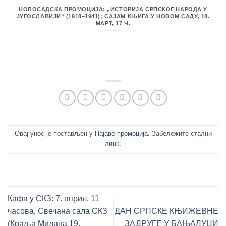
НОВОСАДСКА ПРОМОЦИЈА: „ИСТОРИЈА СРПСКОГ НАРОДА У
ЈУГОСЛАВИЈИ“ (1918–1941); САЈАМ КЊИГА У НОВОМ САДУ, 18.
МАРТ, 17 Ч.
Овај унос је постављен у
Најаве промоција
. Забележите
стални
линк
.
Кафа у СКЗ: 7. април, 11
часова, Свечана сала СКЗ
ДАН СРПСКЕ КЊИЖЕВНЕ
(Краља Милана 19,
ЗАДРУГЕ У БАЊАЛУЦИ