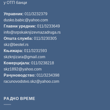
у ОТП банци
Управник:
011/3232379
dusko.babic@yahoo.com
Главни уредник:
011/3233649
info@srpskaknjizevnazadruga.rs
Општа служба:
011/3230305
skz@beotel.rs
Књижара:
011/3231593
skzknjizara@gmail.com
Комерцијала:
011/3238218
skz1892@yahoo.com
Рачуноводство:
011/3234398
racunovodstvo.skz@yahoo.com
РАДНО ВРЕМЕ