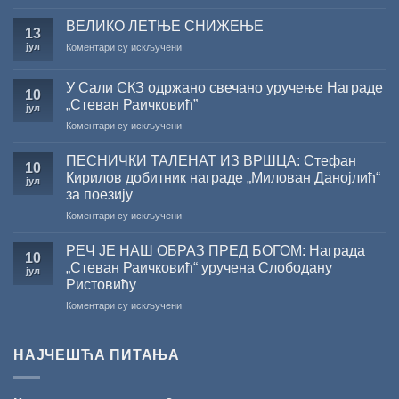
САША
РАДОЈЧИЋ
ВЕЛИКО ЛЕТЊЕ СНИЖЕЊЕ
13
ДОБИТНИК
јул
на
Коментари су искључени
ЖИЧКЕ
ВЕЛИКО
ХРИСОВУЉЕ
ЛЕТЊЕ
ЗА
У Сали СКЗ одржано свечано уручење Награде
СНИЖЕЊЕ
10
2026.
„Стеван Раичковић”
јул
ГОДИНУ
на
Коментари су искључени
У
Сали
ПЕСНИЧКИ ТАЛЕНАТ ИЗ ВРШЦА: Стефан
10
СКЗ
Кирилов добитник награде „Милован Данојлић“
јул
одржано
за поезију
свечано
на
Коментари су искључени
уручење
ПЕСНИЧКИ
Награде
ТАЛЕНАТ
„Стеван
РЕЧ ЈЕ НАШ ОБРАЗ ПРЕД БОГОМ: Награда
10
ИЗ
Раичковић”
„Стеван Раичковић“ уручена Слободану
јул
ВРШЦА:
Ристовићу
Стефан
на
Коментари су искључени
Кирилов
РЕЧ
добитник
ЈЕ
награде
НАШ
„Милован
НАЈЧЕШЋА ПИТАЊА
ОБРАЗ
Данојлић“
ПРЕД
за
БОГОМ:
поезију