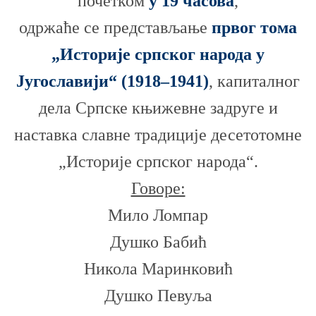
почетком
у 19 часова
,
одржаће се представљање
првог тома
„Историје српског народа у
Југославији“ (1918–1941)
, капиталног
дела Српске књижевне задруге и
наставка славне традиције десетотомне
„Историје српског народа“.
Говоре:
Мило Ломпар
Душко Бабић
Никола Маринковић
Душко Певуља