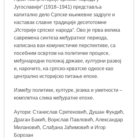
6,900.00 рсд.
Југославији“ (1918–1941) представља
капитално дело Српске књижевне задруге и
наставак славне традиције десетотомне
„Историје српског народа“. Ово је прва велика
савремена синтеза међуратног периода,
написана ван комунистичке перспективе, са
посебним освртом на политичке процесе,
међународни положај државе, културни развој
и, нарочито, на српско-хрватске односе као
централно историјско питање епохе.
Између политике, културе, језика и уметности –
комплетна слика међуратне епохе.
Аутори: Станислав Сретеновић, Душан Фундић,
Драган Бакић, Војислав Павловић, Александар
Милановић, Слађана Јаћимовић и Игор
Борозан