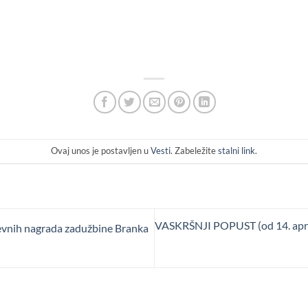
Ovaj unos je postavljen u
Vesti
. Zabeležite
stalni link
.
VASKRŠNJI POPUST (od 14. april
ževnih nagrada zadužbine Branka