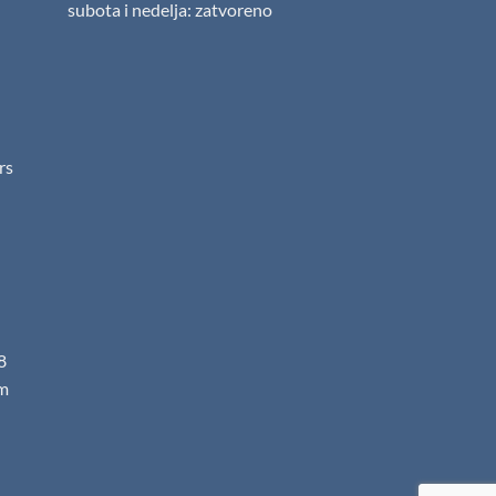
subota i nedelja: zatvoreno
.rs
8
m