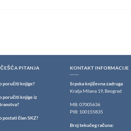
JČEŠĆA PITANJA
KONTAKT INFORMACIJE
 poručiti knjige?
Srpska književna zadruga
Kralja Milana 19, Beograd
 poručiti knjige iz
transtva?
MB: 07005636
PIB: 100155835
 postati član SKZ?
Broj tekućeg računa: