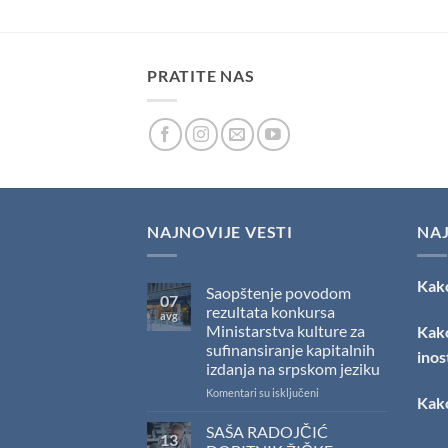
PRATITE NAS
NAJNOVIJE VESTI
NA
Kako
Saopštenje povodom
07
rezultata konkursa
avg
Ministarstva kulture za
Kako
sufinansiranje kapitalnih
inos
izdanja na srpskom jeziku
na
Komentari su isključeni
Kako
Saopštenje
povodom
SAŠA RADOJČIĆ
13
rezultata