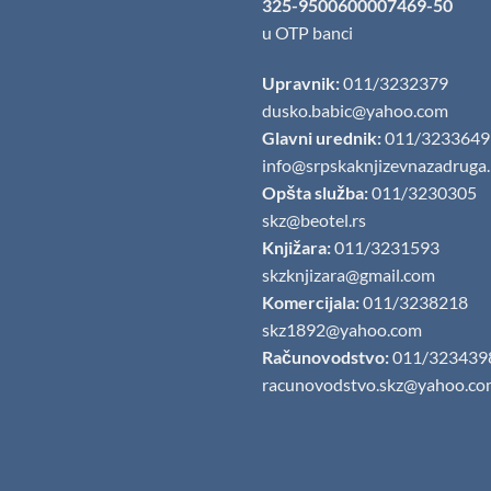
325-9500600007469-50
u OTP banci
Upravnik:
011/3232379
dusko.babic@yahoo.com
Glavni urednik:
011/3233649
info@srpskaknjizevnazadruga
Opšta služba:
011/3230305
skz@beotel.rs
Knjižara:
011/3231593
skzknjizara@gmail.com
Komercijala:
011/3238218
skz1892@yahoo.com
Računovodstvo:
011/323439
racunovodstvo.skz@yahoo.co