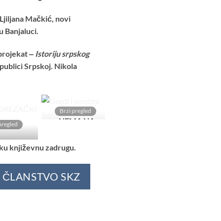
Ljiljana Mačkić, novi
 Banjaluci.
projekat ‒
Istoriju srpskog
publici Srpskoj. Nikola
Brzi pregled
NEMA NA
pregled
Dodaj
Dodaj
ZALIHAMA
u
u
Listu
Listu
psku književnu zadrugu.
želja
želja
U ČLANSTVO SKZ