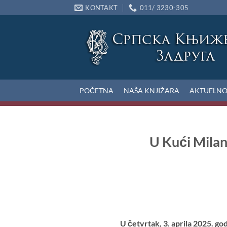
Preskoči
KONTAKT
011/ 3230-305
na
sadržaj
POČETNA
NAŠA KNJIŽARA
AKTUELN
U Kući Milan
U četvrtak, 3. aprila 2025. g