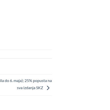
a do 6. maja); 25% popusta na
sva izdanja SKZ