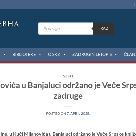
L
Products
search
TRAŽI
O
BIBLIOTEKE
O SKZ
ZADRUGIN LETOPIS
ČLAN
VESTI
ovića u Banjaluci održano je Veče Srp
zadruge
POSTED ON
7. APRIL 2025.
odine, u Kući Milanovića u Banjaluci održano je Veče Srpske knji