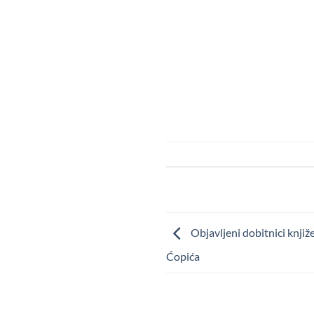
Objavljeni dobitnici knji
Ćopića