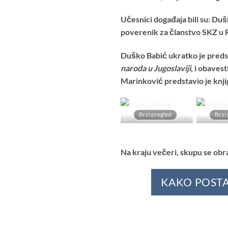
Učesnici događaja bili su: Du
poverenik za članstvo SKZ u R
Duško Babić ukratko je predst
naroda u Jugoslaviji
, i obaves
Marinković predstavio je knji
Brzi pregled
Brzi
Dodaj
u
Listu
Na kraju večeri, skupu se obra
želja
KAKO POSTA