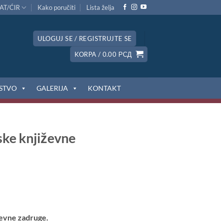
AT/ĆIR
Kako poručiti
Lista želja
ULOGUJ SE / REGISTRUJTE SE
KORPA /
0.00
РСД
STVO
GALERIJA
KONTAKT
ske književne
ževne zadruge.