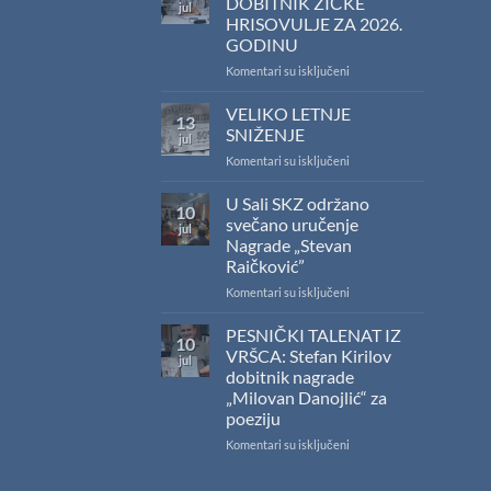
DOBITNIK ŽIČKE
jul
konkursa
HRISOVULJE ZA 2026.
Ministarstva
GODINU
kulture
za
na
Komentari su isključeni
sufinansiranje
SAŠA
kapitalnih
RADOJČIĆ
VELIKO LETNJE
13
izdanja
DOBITNIK
SNIŽENJE
jul
na
ŽIČKE
na
Komentari su isključeni
srpskom
HRISOVULJE
VELIKO
jeziku
ZA
LETNJE
U Sali SKZ održano
2026.
10
SNIŽENJE
GODINU
svečano uručenje
jul
Nagrade „Stevan
Raičković”
na
Komentari su isključeni
U
Sali
PESNIČKI TALENAT IZ
10
SKZ
VRŠCA: Stefan Kirilov
jul
održano
dobitnik nagrade
svečano
„Milovan Danojlić“ za
uručenje
poeziju
Nagrade
„Stevan
na
Komentari su isključeni
Raičković”
PESNIČKI
TALENAT