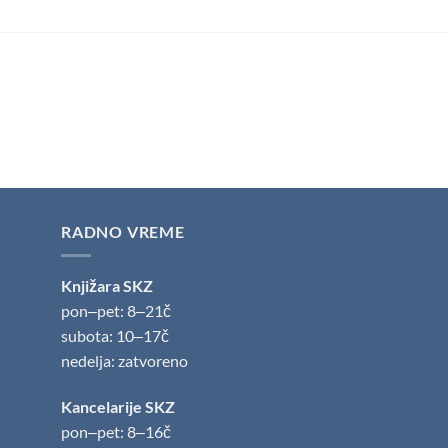
RADNO VREME
Knjižara SKZ
pon‒pet: 8‒21č
subota: 10‒17č
nedelja: zatvoreno
Kancelarije SKZ
pon‒pet: 8‒16č