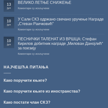
РАДОЈЧИЋ
за
ВЕЛИКО ЛЕТЊЕ СНИЖЕЊЕ
13
ДОБИТНИК
суфинансирање
јул
на
Коментари су искључени
ЖИЧКЕ
капиталних
ВЕЛИКО
ХРИСОВУЉЕ
издања
ЛЕТЊЕ
ЗА
на
У Сали СКЗ одржано свечано уручење Награде
СНИЖЕЊЕ
10
2026.
српском
„Стеван Раичковић”
јул
ГОДИНУ
језику
на
Коментари су искључени
У
Сали
ПЕСНИЧКИ ТАЛЕНАТ ИЗ ВРШЦА: Стефан
10
СКЗ
Кирилов добитник награде „Милован Данојлић“
јул
одржано
за поезију
свечано
на
Коментари су искључени
уручење
ПЕСНИЧКИ
Награде
ТАЛЕНАТ
„Стеван
ИЗ
Раичковић”
НАЈЧЕШЋА ПИТАЊА
ВРШЦА:
Стефан
Кирилов
Како поручити књиге?
добитник
награде
„Милован
Како поручити књиге из иностранства?
Данојлић“
за
Како постати члан СКЗ?
поезију