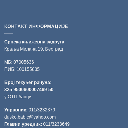
КОНТАКТ ИНФОРМАЦИЈЕ
Српска књижевна задруга
Краља Милана 19, Београд
МБ: 07005636
ПИБ: 100155835
Број текућег рачуна:
325-9500600007469-50
у ОТП банци
Управник:
011/3232379
dusko.babic@yahoo.com
Главни уредник:
011/3233649