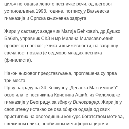
циљу неговања лепоте песничке речи, од његовог
установљења 1993. године, потписују Ваљевска
гимназија и Српска књижевна задруга.
Жири у саставу: академик Матија Бећковић, др Душко
Бабић, управник СКЗ и мр Милена Милисављевић,
професор српског језика и књижевности, на завршну
свечаност позвао је седморо младих песника
(финалиста).
Након њиховог представљања, проглашена су прва
три места.
Прву награду на 34. Конкурсу „Десанка Максимовић“
освојила је песникиња Кристина Ашић, из Филолошке
гимназије у Београду, за збирку
Виноградар
. Жири је у
саопштењу истакао се ова збирка одваја од свих
пристиглих на овогодишњи конкурс богатством мотива,
свежином слика, необичном метафоризацијом и