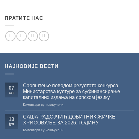
ПРАТИТЕ НАС
НАЈНОВИЈЕ ВЕСТИ
Саопштење поводом резултата конкурса
07
Министарства културе за суфинансирање
авг
капиталних издања на српском језику
на
Коментари су искључени
Саопштење
поводом
САША РАДОЈЧИЋ ДОБИТНИК ЖИЧКЕ
13
резултата
ХРИСОВУЉЕ ЗА 2026. ГОДИНУ
јул
конкурса
на
Коментари су искључени
Министарства
САША
културе