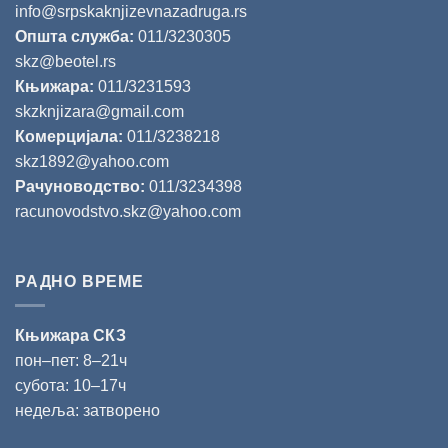
info@srpskaknjizevnazadruga.rs
Општа служба:
011/3230305
skz@beotel.rs
Књижара:
011/3231593
skzknjizara@gmail.com
Комерцијала:
011/3238218
skz1892@yahoo.com
Рачуноводство:
011/3234398
racunovodstvo.skz@yahoo.com
РАДНО ВРЕМЕ
Књижара СКЗ
пон‒пет: 8‒21ч
субота: 10‒17ч
недеља: затворено