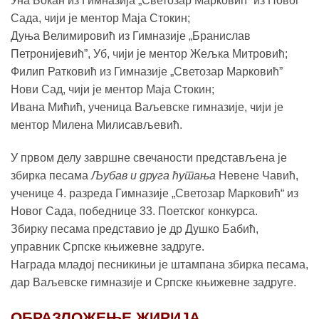
Уна Бокан из Гимназија „Светозар Марковић” из Новог
Сада, чији је ментор Маја Стокин;
Дуња Велимировић из Гимназије „Бранислав
Петронијевић”, Уб, чији је ментор Жељка Митровић;
Филип Ратковић из Гимназије „Светозар Марковић”
Нови Сад, чији је ментор Маја Стокин;
Ивана Мићић, ученица Ваљевске гимназије, чији је
ментор Милена Милисављевић.
У првом делу завршне свечаности представљена је
збирка песама
Љубав и друга ћутања
Невене Чавић,
ученице 4. разреда Гимназије „Светозар Марковић“ из
Новог Сада, победнице 33. Поетског конкурса.
Збирку песама представио је др Душко Бабић,
управник Српске књижевне задруге.
Награда младој песникињи је штампана збирка песама,
дар Ваљевске гимназије и Српске књижевне задруге.
ОБРАЗЛОЖЕЊЕ ЖИРИЈА