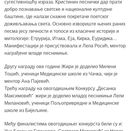
сугестивношћу израза. Кристинин песнички дар прати
добро познавање светске и националне културне
баштине, где налази снажне покретаче поетског
доживљавања света. Основно извориште њених раних
песма јесу личности и топоси из класичне историје и
митологије: Етрурија, Итака, Еја, Кирка, Еуридика…
Манифестацији је присуствовала и Лела Росић, ментор
награђене младе песникиње.
Другу награду ове године Жири је доделио Милени
Тошић, ученици Медицинске школе из Чачка, чији је
ментор Ана Пајевић.
Трећу награду на овогодишњем Конкурсу „Десанка
Максимовић“ жири је доделио младој песникињи Лели
Милановић, ученици Пољопривредне и Медицинске
школе из Бијељине.
Међу финалистима овогодишњег конкурста били су и: