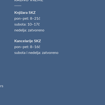
Knjižara SKZ
pon‒pet: 8‒21č
subota: 10‒17č
nedelja: zatvoreno
Kancelarije SKZ
pon‒pet: 8‒16č
subota i nedelja: zatvoreno
.rs