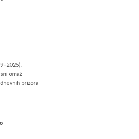
49–2025),
vrsni omaž
odnevnih prizora
vo