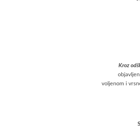
Kroz odšk
objavljen
voljenom i vrsn
S