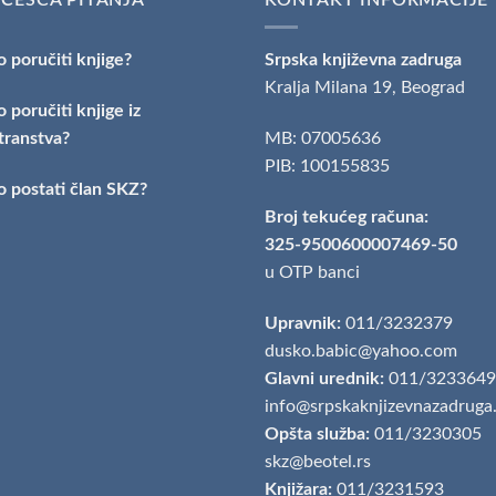
 poručiti knjige?
Srpska književna zadruga
Kralja Milana 19, Beograd
 poručiti knjige iz
transtva?
MB: 07005636
PIB: 100155835
 postati član SKZ?
Broj tekućeg računa:
325-9500600007469-50
u OTP banci
Upravnik:
011/3232379
dusko.babic@yahoo.com
Glavni urednik:
011/3233649
info@srpskaknjizevnazadruga
Opšta služba:
011/3230305
skz@beotel.rs
Knjižara:
011/3231593