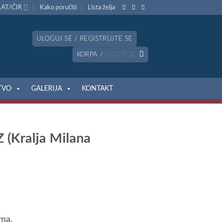
LAT/ĆIR
Kako poručiti
Lista želja
ULOGUJ SE / REGISTRUJTE SE
KORPA /
0.00
РСД
TVO
GALERIJA
KONTAKT
Z (Kralja Milana
ima,