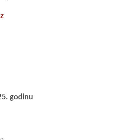
KZ
25. godinu
vo