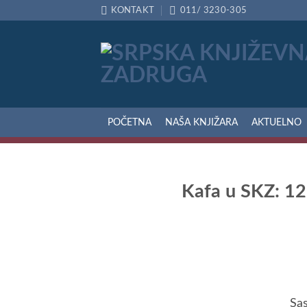
Preskoči
KONTAKT
011/ 3230-305
na
sadržaj
POČETNA
NAŠA KNJIŽARA
AKTUELNO
Kafa u SKZ: 12.
Sas