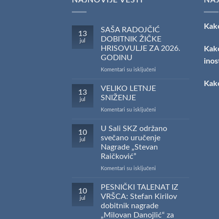
Kako
SAŠA RADOJČIĆ
13
DOBITNIK ŽIČKE
jul
HRISOVULJE ZA 2026.
Kako
GODINU
inos
na
Komentari su isključeni
SAŠA
Kako
RADOJČIĆ
VELIKO LETNJE
13
DOBITNIK
SNIŽENJE
jul
ŽIČKE
na
Komentari su isključeni
HRISOVULJE
VELIKO
ZA
LETNJE
U Sali SKZ održano
2026.
10
SNIŽENJE
GODINU
svečano uručenje
jul
Nagrade „Stevan
Raičković”
na
Komentari su isključeni
U
Sali
PESNIČKI TALENAT IZ
10
SKZ
VRŠCA: Stefan Kirilov
jul
održano
dobitnik nagrade
svečano
„Milovan Danojlić“ za
uručenje