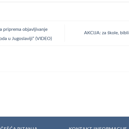
a priprema objavljivanje
AKCIJA: za škole, bibl
oda u Jugoslaviji“ (VIDEO)
ČEŠĆA PITANJA
KONTAKT INFORMACIJE