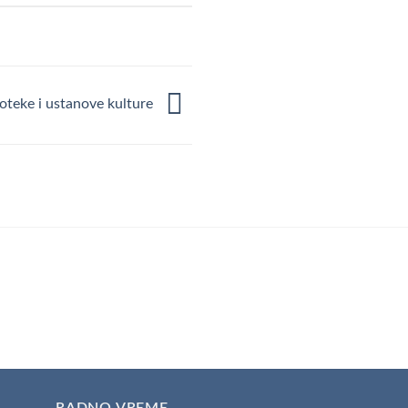
ioteke i ustanove kulture
RADNO VREME