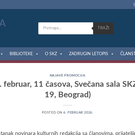
Products
search
TRAŽI
BIBLIOTEKE
O SKZ
ZADRUGIN LETOPIS
ČLANS
NAJAVE PROMOCIJA
 februar, 11 časova, Svečana sala SK
19, Beograd)
POSTED ON
6. FEBRUAR 2026.
tanak novinara kulturnih redakcija sa članovima, prijatelj