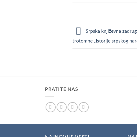
Srpska književna zadrug
trotomne „Istorije srpskog nar
PRATITE NAS
NAJNOVIJE VESTI
NAJ