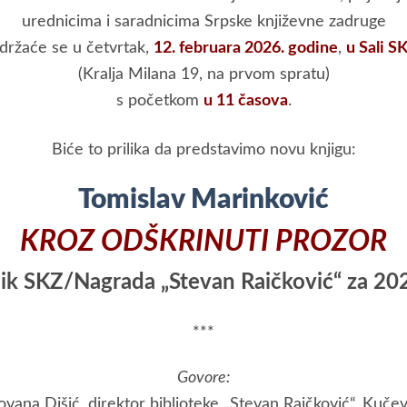
urednicima i saradnicima Srpske književne zadruge
držaće se u četvrtak,
12
.
februara 2026. godine
,
u Sali S
(Kralja Milana 19, na prvom spratu)
s početkom
u 11 časova
.
Biće to prilika da predstavimo novu knjigu:
Tomislav Marinković
KROZ ODŠKRINUTI PROZOR
k SKZ/Nagrada „Stevan Raičković“ za 20
***
Govore:
ovana Dišić, direktor biblioteke „Stevan Raičković“, Kuče