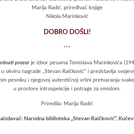
Marija Radić, priređivač knjige
Nikola Marinković
DOBRO DOŠLI!
***
rinuti prozor
je izbor pesama Tomislava Marinkovića (19
 u okviru nagrade „Stevan Raičković“ i predstavlja svoje
om pesniku i njegovoj autentičnoj vrlini pretvaranja svak
u prostore introspekcije i potrage za smislom.
Priredila: Marija Radić
aizdavač: Narodna biblioteka „Stevan Raičković”, Kuče