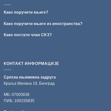
ВРШЦА:
Стефан
Кирилов
Како поручити књиге?
добитник
награде
„Милован
Како поручити књиге из иностранства?
Данојлић“
за
Како постати члан СКЗ?
поезију
КОНТАКТ ИНФОРМАЦИЈЕ
Српска књижевна задруга
Краља Милана 19, Београд
МБ: 07005636
ПИБ: 100155835