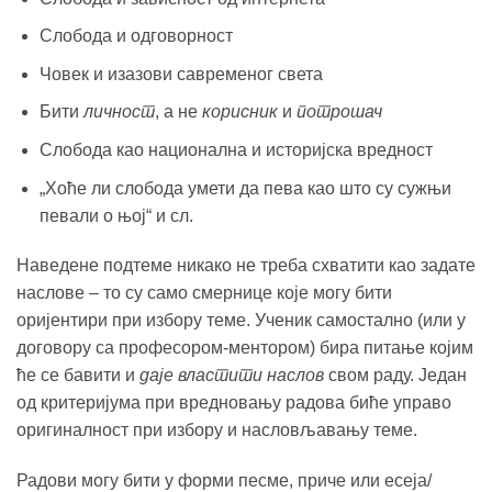
Слобода и одговорност
Човек и изазови савременог света
Бити
личност
, а не
корисник
и
потрошач
Слобода као национална и историјска вредност
„Хоће ли слобода умети да пева као што су сужњи
певали о њој“ и сл.
Наведене подтеме никако не треба схватити као задате
наслове – то су само смернице које могу бити
оријентири при избору теме. Ученик самостално (или у
договору са професором-ментором) бира питање којим
ће се бавити и
даје властити наслов
свом раду. Један
од критеријума при вредновању радова биће управо
оригиналност при избору и насловљавању теме.
Радови могу бити у форми песме, приче или есеја/