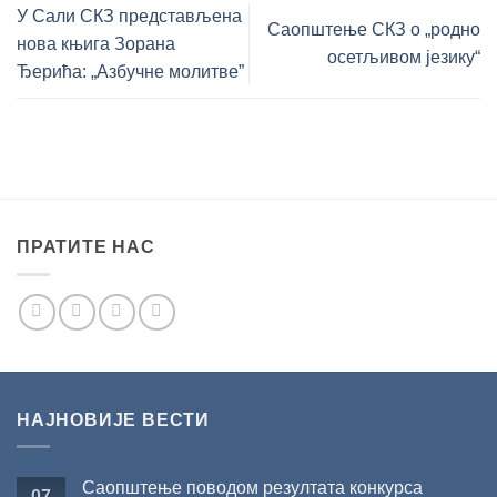
У Сали СКЗ представљена
Саопштење СКЗ о „родно
нова књига Зорана
осетљивом језику“
Ђерића: „Азбучне молитве”
ПРАТИТЕ НАС
НАЈНОВИЈЕ ВЕСТИ
Саопштење поводом резултата конкурса
07