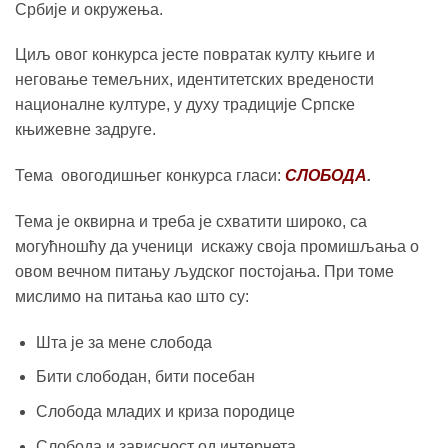
Србије и окружења.
Циљ овог конкурса јесте повратак култу књиге и
неговање темељних, идентитетских вредености
националне културе, у духу традиције Српске
књижевне задруге.
Темa овогодишњег конкурса гласи:
СЛОБОДА
.
Тема је оквирна и треба је схватити широко, са
могућношћу да ученици искажу своја промишљања о
овом вечном питању људског постојања. При томе
мислимо на питања као што су:
Шта је за мене слобода
Бити слободан, бити посебан
Слобода младих и криза породице
Слобода и зависност од интернета