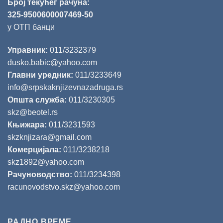
Број текућег рачуна:
325-9500600007469-50
у ОТП банци
Управник:
011/3232379
dusko.babic@yahoo.com
Главни уредник:
011/3233649
info@srpskaknjizevnazadruga.rs
Општа служба:
011/3230305
skz@beotel.rs
Књижара:
011/3231593
skzknjizara@gmail.com
Комерцијала:
011/3238218
skz1892@yahoo.com
Рачуноводство:
011/3234398
racunovodstvo.skz@yahoo.com
РАДНО ВРЕМЕ