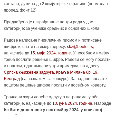
састава; дужина до 2 комјутерске странице (нормалан
проред, фонт 12).
Предвиђено је награђивање по три рада у две
категорије: за ученике средњих и основних школа.
Радове написане ћириличним писмом и потписане
шифром, слати на имејл адресу:
skz@beotel.rs
,
најкасније до
15. маја 2024. године
. У посебном имејлу
треба послати решење шифре. Радови се могу послати
и поштом, одштампани у три примерка, на адресу:
Српска књижевна задруга, Краља Милана бр. 19,
Београд
(са назнаком: за конкурс). За радове послате
поштом решење шифре послати у посебном коверту.
Трочлани жири донеће одлуку о наградама, у обе
категорије, најкасније до
10. јуна 2024. године
.
Награде
ће бити додељене у септембру 2024. у свечаној