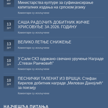
Министарства културе за суфинансирање
авг
капиталних издања на српском језику
на
Коментари су искључени
Саопштење
поводом
САША РАДОЈЧИЋ ДОБИТНИК ЖИЧКЕ
13
резултата
ХРИСОВУЉЕ ЗА 2026. ГОДИНУ
јул
конкурса
на
Коментари су искључени
Министарства
САША
културе
РАДОЈЧИЋ
за
ВЕЛИКО ЛЕТЊЕ СНИЖЕЊЕ
13
ДОБИТНИК
суфинансирање
јул
на
Коментари су искључени
ЖИЧКЕ
капиталних
ВЕЛИКО
ХРИСОВУЉЕ
издања
ЛЕТЊЕ
ЗА
на
У Сали СКЗ одржано свечано уручење Награде
СНИЖЕЊЕ
10
2026.
српском
„Стеван Раичковић”
јул
ГОДИНУ
језику
на
Коментари су искључени
У
Сали
ПЕСНИЧКИ ТАЛЕНАТ ИЗ ВРШЦА: Стефан
10
СКЗ
Кирилов добитник награде „Милован Данојлић“
јул
одржано
за поезију
свечано
на
Коментари су искључени
уручење
ПЕСНИЧКИ
Награде
ТАЛЕНАТ
„Стеван
ИЗ
Раичковић”
НАЈЧЕШЋА ПИТАЊА