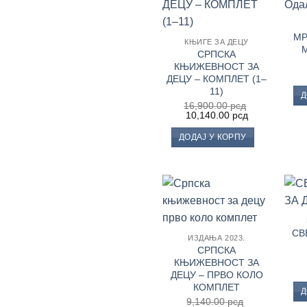
у
Листу
жеља
МР
КЊИГЕ ЗА ДЕЦУ
М
СРПСКА
КЊИЖЕВНОСТ ЗА
ДЕЦУ – КОМПЛЕТ (1–
11)
Д
16,900.00
рсд
Оригинална
Тренутна
10,140.00
рсд
цена
цена
је
је:
ДОДАЈ У КОРПУ
била:
10,140.00 рс
16,900.00 рсд.
Додај
у
СВ
Листу
ИЗДАЊА 2023.
жеља
СРПСКА
КЊИЖЕВНОСТ ЗА
ДЕЦУ – ПРВО КОЛО
КОМПЛЕТ
Д
9,140.00
рсд