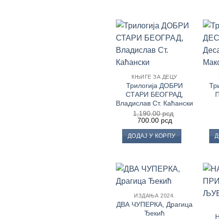
Додај
у
Листу
жеља
КЊИГЕ ЗА ДЕЦУ
Трилогија ДОБРИ
Тр
СТАРИ БЕОГРАД,
П
Владислав Ст. Каћански
1,190.00
рсд
Оригинална
Тренутна
700.00
рсд
цена
цена
је
је:
ДОДАЈ У КОРПУ
Д
била:
700.00 рсд.
1,190.00 рсд.
Додај
ИЗДАЊА 2024.
у
ДВА ЧУПЕРКА, Драгица
Листу
жеља
Ђекић