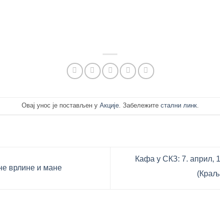
Овај унос је постављен у
Акције
. Забележите
стални линк
.
Кафа у СКЗ: 7. април, 
е врлине и мане
(Краљ