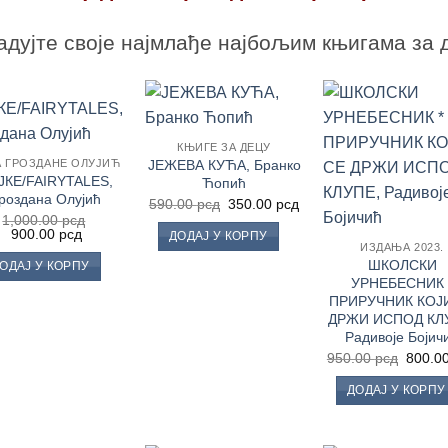
дујте своје најмлађе најбољим књигама за 
Додај
Додај
До
КЊИГЕ ЗА ДЕЦУ
у
у
ЈЕЖЕВА КУЋА, Бранко
А ГРОЗДАНЕ ОЛУЈИЋ
Листу
Листу
Ли
жеља
жеља
ж
ЈКЕ/FAIRYTALES,
Ћопић
роздана Олујић
Оригинална
Тренутна
590.00
рсд
350.00
рсд
цена
цена
1,000.00
рсд
је
је:
Оригинална
Тренутна
900.00
рсд
ДОДАЈ У КОРПУ
била:
350.00 рсд.
цена
цена
ИЗДАЊА 2023.
590.00 рсд.
је
је:
ШКОЛСКИ
ОДАЈ У КОРПУ
била:
900.00 рсд.
УРНЕБЕСНИК 
1,000.00 рсд.
ПРИРУЧНИК КОЈ
ДРЖИ ИСПОД КЛ
Радивоје Бојич
Ориги
950.00
рсд
800.0
цена
је
ДОДАЈ У КОРПУ
била:
950.00