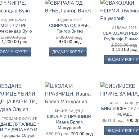
Додај
Додај
До
ИЗДАЊА 2023.
ИЗДАЊА 2023.
у
у
МОЋ ЧИГРЕ,
СВИРАЛА ОД ВРБЕ,
Листу
Листу
Ли
ИЗДАЊА 2023.
жеља
жеља
ж
лександар Вучо
Григор Витез
СВАКОЈАКИ РШУ
1,590.00
рсд
1,390.00
рсд
Љубивоје Ршумо
Оригинална
Тренутна
Оригинална
Тренутна
1,200.00
рсд
973.00
рсд
1,590.00
рсд
цена
цена
цена
цена
Оригинална
1,113.00
рсд
је
је:
је
је:
ОДАЈ У КОРПУ
ДОДАЈ У КОРПУ
цена
била:
1,200.00 рсд.
била:
973.00 рсд.
је
ј
1,590.00 рсд.
1,390.00 рсд.
ДОДАЈ У КОРПУ
била:
1,590.00 рсд.
Додај
Додај
До
КЊИГЕ ЗА ДЕЦ
у
у
БИБЛИЈСКЕ ПРИЧ
Листу
Листу
Ли
КЊИГЕ ЗА ДЕЦУ
жеља
жеља
ж
МЛАДЕ
ШКОЛА И ПРАЗНИЦИ,
А ГРОЗДАНЕ ОЛУЈИЋ
Ориги
850.00
рсд
700.0
Ивана Брлић
ЗДАНЕ ЛУТАЛИЦЕ *
цена
Мажуранић
је
И СУ ДЕЦА КАО И
ДОДАЈ У КОРПУ
била:
Оригинална
Тренутна
850.00
рсд
700.00
рсд
 Гроздана Олујић
850.00
цена
цена