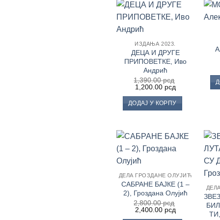
Додај
у
Листу
ИЗДАЊА 2023.
жеља
А
ДЕЦА И ДРУГЕ
ПРИПОВЕТКЕ, Иво
Андрић
1,390.00
рсд
Д
Оригинална
Тренутна
1,200.00
рсд
цена
цена
је
је:
ДОДАЈ У КОРПУ
била:
1,200.00 рсд.
1,390.00 рсд.
Додај
у
Листу
ДЕЛА ГРОЗДАНЕ ОЛУЈИЋ
жеља
САБРАНЕ БАЈКЕ (1 ‒
ДЕЛ
2), Гроздана Олујић
ЗВЕ
2,800.00
рсд
БИЛ
Оригинална
Тренутна
2,400.00
рсд
ТИ,
цена
цена