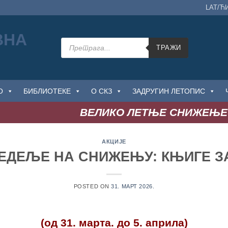
LAT/Ћ
Products
search
ТРАЖИ
О
БИБЛИОТЕКЕ
О СКЗ
ЗАДРУГИН ЛЕТОПИС
ВЕЛИКО ЛЕТЊЕ СНИЖЕЊЕ
: д
АКЦИЈЕ
ЕДЕЉЕ НА СНИЖЕЊУ: КЊИГЕ З
POSTED ON
31. МАРТ 2026.
(од 31. марта. до 5. априла)