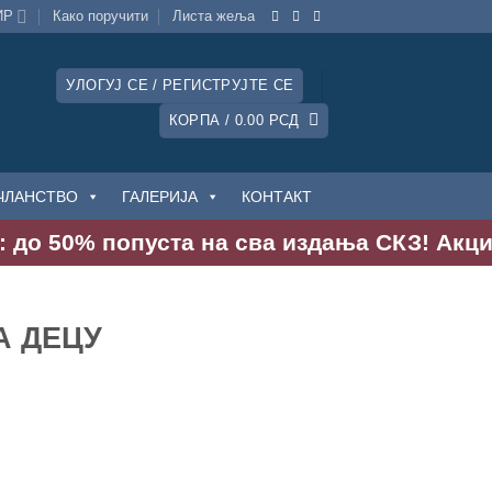
ИР
Како поручити
Листa жеља
УЛОГУЈ СЕ / РЕГИСТРУЈТЕ СЕ
КОРПА /
0.00
РСД
ЧЛАНСТВО
ГАЛЕРИЈА
КОНТАКТ
о 50% попуста на сва издања СКЗ! Акција тр
А ДЕЦУ