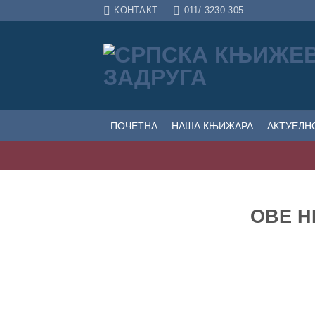
Прескочи
КОНТАКТ
011/ 3230-305
на
садржај
ПОЧЕТНА
НАША КЊИЖАРА
АКТУЕЛН
ОВЕ Н