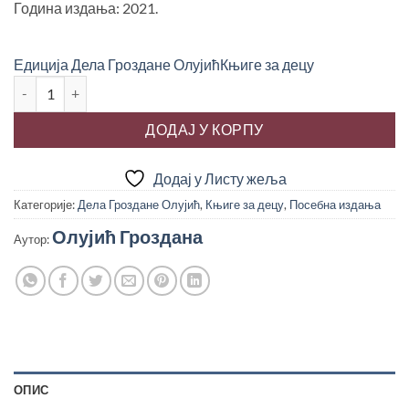
Година издања: 2021.
Едиција Дела Гроздане Олујић
Књиге за децу
ЗВЕЗДАНЕ ЛУТАЛИЦЕ * БИЛИ СУ ДЕЦА КАО И ТИ, Гроздана Ол
ДОДАЈ У КОРПУ
Додај у Листу жеља
Категорије:
Дела Гроздане Олујић
,
Књиге за децу
,
Посебна издања
Олујић Гроздана
Аутор:
ОПИС