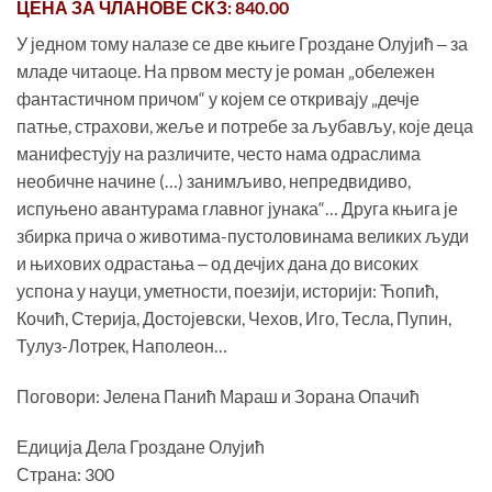
ЦЕНА ЗА
ЧЛАНОВЕ СКЗ
: 840.00
је
је:
била:
800.00 рсд.
У једном тому налазе се две књиге Гроздане Олујић ‒ за
1,200.00 рсд.
младе читаоце. На првом месту је роман „обележен
фантастичном причом“ у којем се откривају „дечје
патње, страхови, жеље и потребе за љубављу, које деца
манифестују на различите, често нама одраслима
необичне начине (…) занимљиво, непредвидиво,
испуњено авантурама главног јунака“… Друга књига је
збирка прича о животима-пустоловинама великих људи
и њихових одрастања ‒ од дечјих дана до високих
успона у науци, уметности, поезији, историји: Ћопић,
Кочић, Стерија, Достојевски, Чехов, Иго, Тесла, Пупин,
Тулуз-Лотрек, Наполеон…
Поговори: Јелена Панић Мараш и Зорана Опачић
Едиција Дела Гроздане Олујић
Страна: 300