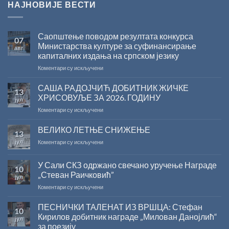
НАЈНОВИЈЕ ВЕСТИ
Саопштење поводом резултата конкурса
07
Министарства културе за суфинансирање
авг
капиталних издања на српском језику
на
Коментари су искључени
Саопштење
поводом
САША РАДОЈЧИЋ ДОБИТНИК ЖИЧКЕ
13
резултата
ХРИСОВУЉЕ ЗА 2026. ГОДИНУ
јул
конкурса
на
Коментари су искључени
Министарства
САША
културе
РАДОЈЧИЋ
ВЕЛИКО ЛЕТЊЕ СНИЖЕЊЕ
за
13
ДОБИТНИК
суфинансирање
јул
на
Коментари су искључени
ЖИЧКЕ
капиталних
ВЕЛИКО
ХРИСОВУЉЕ
издања
ЛЕТЊЕ
ЗА
на
У Сали СКЗ одржано свечано уручење Награде
10
СНИЖЕЊЕ
2026.
српском
„Стеван Раичковић”
јул
ГОДИНУ
језику
на
Коментари су искључени
У
Сали
ПЕСНИЧКИ ТАЛЕНАТ ИЗ ВРШЦА: Стефан
10
СКЗ
Кирилов добитник награде „Милован Данојлић“
јул
одржано
за поезију