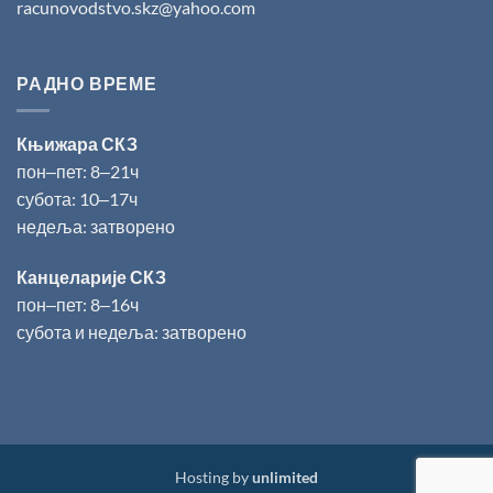
racunovodstvo.skz@yahoo.com
РАДНО ВРЕМЕ
Књижара СКЗ
пон‒пет: 8‒21ч
субота: 10‒17ч
недеља: затворено
Канцеларије СКЗ
пон‒пет: 8‒16ч
субота и недеља: затворено
Hosting by
unlimited