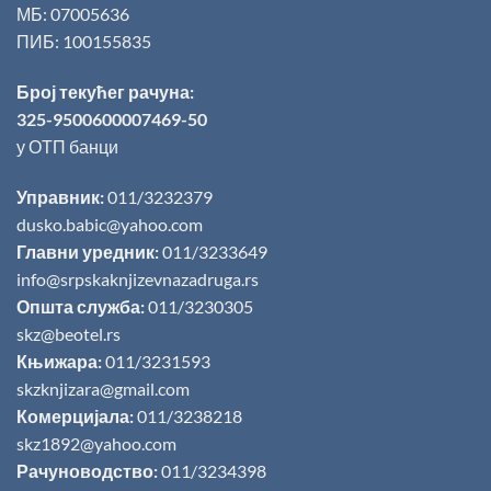
МБ: 07005636
ПИБ: 100155835
Број текућег рачуна:
325-9500600007469-50
у ОТП банци
Управник:
011/3232379
dusko.babic@yahoo.com
Главни уредник:
011/3233649
info@srpskaknjizevnazadruga.rs
Општа служба:
011/3230305
skz@beotel.rs
Књижара:
011/3231593
skzknjizara@gmail.com
Комерцијала:
011/3238218
skz1892@yahoo.com
Рачуноводство:
011/3234398