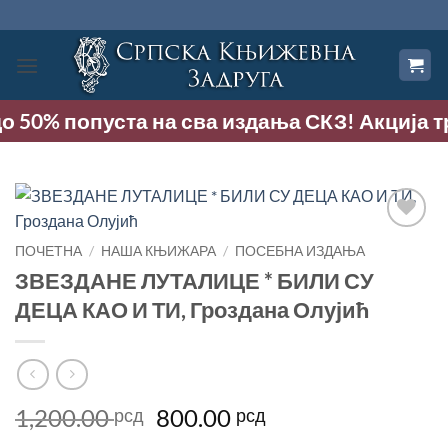
Прескочи
на
садржај
до 50% попуста на сва издања СКЗ! Акција тра
Додај
ПОЧЕТНА
/
НАША КЊИЖАРА
/
ПОСЕБНА ИЗДАЊА
у
ЗВЕЗДАНЕ ЛУТАЛИЦЕ * БИЛИ СУ
Листу
жеља
ДЕЦА КАО И ТИ, Гроздана Олујић
Оригинална
Тренутна
1,200.00
800.00
рсд
рсд
цена
цена