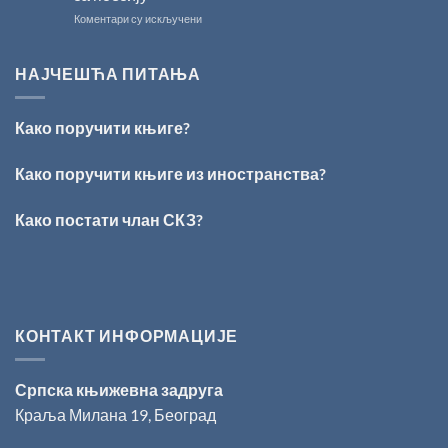
свечано
на
Коментари су искључени
уручење
ПЕСНИЧКИ
Награде
ТАЛЕНАТ
„Стеван
ИЗ
Раичковић”
НАЈЧЕШЋА ПИТАЊА
ВРШЦА:
Стефан
Кирилов
Како поручити књиге?
добитник
награде
„Милован
Како поручити књиге из иностранства?
Данојлић“
за
Како постати члан СКЗ?
поезију
КОНТАКТ ИНФОРМАЦИЈЕ
Српска књижевна задруга
Краља Милана 19, Београд