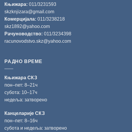
Књижара:
011/3231593
skzknjizara@gmail.com
Комерцијала:
011/3238218
skz1892@yahoo.com
Рачуноводство:
011/3234398
racunovodstvo.skz@yahoo.com
РАДНО ВРЕМЕ
Књижара СКЗ
пон‒пет: 8‒21ч
субота: 10‒17ч
недеља: затворено
Канцеларије СКЗ
пон‒пет: 8‒16ч
субота и недеља: затворено