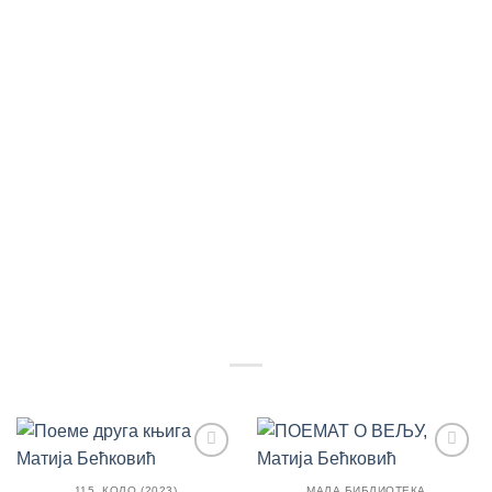
Додај
Додај
у
у
115. КОЛО (2023)
МАЛА БИБЛИОТЕКА