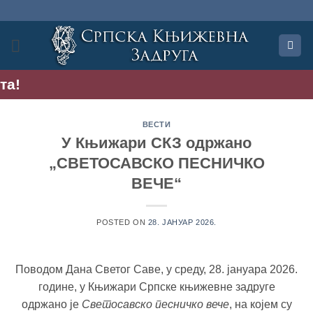
Прескочи
на
садржај
В
ВЕСТИ
У Књижари СКЗ одржано
„СВЕТОСАВСКО ПЕСНИЧКО
ВЕЧЕ“
POSTED ON
28. ЈАНУАР 2026.
Поводом Дана Светог Саве, у среду, 28. јануара 2026.
године, у Књижари Српске књижевне задруге
одржано је
Светосавско песничко вече
, на којем су