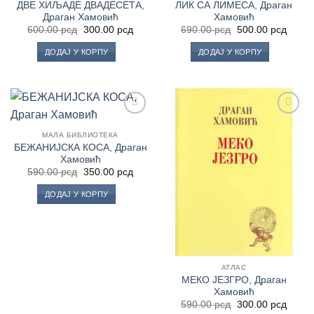
ДВЕ ХИЉАДЕ ДВАДЕСЕТА,
ЛИК СА ЛИМЕСА, Драган
Драган Хамовић
Хамовић
Оригинална
Тренутна
Оригинална
Трену
600.00
рсд
300.00
рсд
690.00
рсд
500.00
рсд
цена
цена
цена
цена
је
је:
је
је:
ДОДАЈ У КОРПУ
ДОДАЈ У КОРПУ
била:
300.00 рсд.
била:
500.0
600.00 рсд.
690.00 рсд.
Додај
Додај
у
у
МАЛА БИБЛИОТЕКА
Листу
Листу
БЕЖАНИЈСКА КОСА, Драган
жеља
жеља
Хамовић
Оригинална
Тренутна
590.00
рсд
350.00
рсд
цена
цена
је
је:
ДОДАЈ У КОРПУ
била:
350.00 рсд.
590.00 рсд.
АТЛАС
МЕКО ЈЕЗГРО, Драган
Хамовић
Оригинална
Трену
590.00
рсд
300.00
рсд
цена
цена