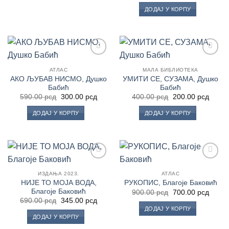
је
је:
ДОДАЈ У КОРПУ
била:
300.0
590.00 рсд.
Додај
Додај
у
у
АТЛАС
МАЛА БИБЛИОТЕКА
Листу
Листу
АКО ЉУБАВ НИСМО, Душко
УМИТИ СЕ, СУЗАМА, Душко
жеља
жеља
Бабић
Бабић
Оригинална
Тренутна
Оригинална
Трену
590.00
рсд
300.00
рсд
400.00
рсд
200.00
рсд
цена
цена
цена
цена
је
је:
је
је:
ДОДАЈ У КОРПУ
ДОДАЈ У КОРПУ
била:
300.00 рсд.
била:
200.0
590.00 рсд.
400.00 рсд.
Додај
Додај
у
у
ИЗДАЊА 2023.
АТЛАС
Листу
Листу
НИЈЕ ТО МОЈА ВОДА,
РУКОПИС, Благоје Баковић
жеља
жеља
Благоје Баковић
Оригинална
Трену
900.00
рсд
700.00
рсд
цена
цена
Оригинална
Тренутна
690.00
рсд
345.00
рсд
је
је:
цена
цена
ДОДАЈ У КОРПУ
била:
700.0
је
је:
ДОДАЈ У КОРПУ
900.00 рсд.
била:
345.00 рсд.
690.00 рсд.