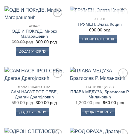
НЕМА НА ЗАЛИХАМА
АТЛАС
Додај
Додај
ГРУМЕН, Злата Коцић
у
у
АТЛАС
690.00
рсд
Листу
Листу
ОДЕ И ПОКУДЕ, Мирко
жеља
жеља
Магарашевић
ПРОЧИТАЈТЕ ЈОШ
Оригинална
Тренутна
690.00
рсд
300.00
рсд
цена
цена
је
је:
ДОДАЈ У КОРПУ
била:
300.00 рсд.
690.00 рсд.
Додај
Додај
у
у
МАЛА БИБЛИОТЕКА
114. КОЛО (2022)
Листу
Листу
САМ НАСУПРОТ СЕБЕ,
ПЛАВА МЕДУЗА, Братислав Р.
жеља
жеља
Драган Драгојловић
Милановић
Оригинална
Тренутна
Оригинална
Трен
590.00
рсд
300.00
рсд
1,200.00
рсд
960.00
рсд
цена
цена
цена
цена
је
је:
је
је:
ДОДАЈ У КОРПУ
ДОДАЈ У КОРПУ
била:
300.00 рсд.
била:
960.0
590.00 рсд.
1,200.00 рсд.