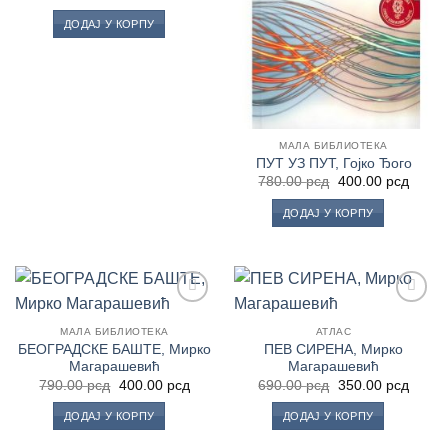
цена
цена
је
је:
ДОДАЈ У КОРПУ
била:
500.00 рсд.
780.00 рсд.
МАЛА БИБЛИОТЕКА
ПУТ УЗ ПУТ, Гојко Ђого
Оригинална
Трену
780.00
рсд
400.00
рсд
цена
цена
је
је:
ДОДАЈ У КОРПУ
била:
400.0
780.00 рсд.
Додај
Додај
у
у
МАЛА БИБЛИОТЕКА
АТЛАС
Листу
Листу
БЕОГРАДСКЕ БАШТЕ, Мирко
ПЕВ СИРЕНА, Мирко
жеља
жеља
Магарашевић
Магарашевић
Оригинална
Тренутна
Оригинална
Трену
790.00
рсд
400.00
рсд
690.00
рсд
350.00
рсд
цена
цена
цена
цена
је
је:
је
је:
ДОДАЈ У КОРПУ
ДОДАЈ У КОРПУ
била:
400.00 рсд.
била:
350.0
790.00 рсд.
690.00 рсд.