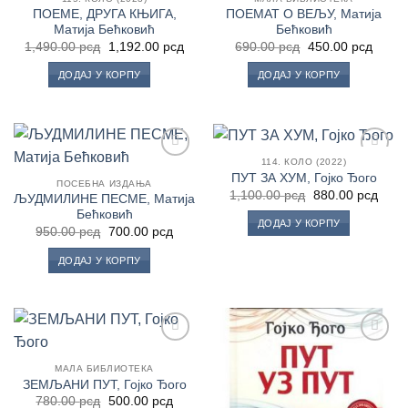
Листу
Листу
ПОЕМЕ, ДРУГА КЊИГА,
ПОЕМАТ О ВЕЉУ, Матија
жеља
жеља
Матија Бећковић
Бећковић
Оригинална
Тренутна
Оригинална
Трену
1,490.00
рсд
1,192.00
рсд
690.00
рсд
450.00
рсд
цена
цена
цена
цена
је
је:
је
је:
ДОДАЈ У КОРПУ
ДОДАЈ У КОРПУ
била:
1,192.00 рсд.
била:
450.0
1,490.00 рсд.
690.00 рсд.
114. КОЛО (2022)
Додај
Додај
ПУТ ЗА ХУМ, Гојко Ђого
у
у
ПОСЕБНА ИЗДАЊА
Оригинална
Трен
1,100.00
рсд
880.00
рсд
Листу
Листу
ЉУДМИЛИНЕ ПЕСМЕ, Матија
цена
цена
жеља
жеља
Бећковић
је
је:
ДОДАЈ У КОРПУ
била:
880.0
Оригинална
Тренутна
950.00
рсд
700.00
рсд
1,100.00 рсд.
цена
цена
је
је:
ДОДАЈ У КОРПУ
била:
700.00 рсд.
950.00 рсд.
Додај
Додај
у
у
МАЛА БИБЛИОТЕКА
Листу
Листу
ЗЕМЉАНИ ПУТ, Гојко Ђого
жеља
жеља
Оригинална
Тренутна
780.00
рсд
500.00
рсд