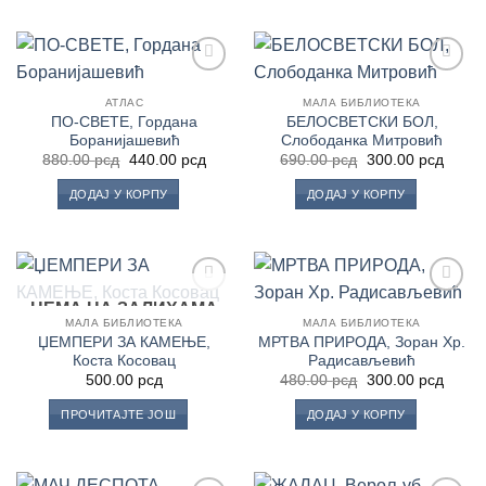
Додај
Додај
у
у
АТЛАС
МАЛА БИБЛИОТЕКА
Листу
Листу
ПО-СВЕТЕ, Гордана
БЕЛОСВЕТСКИ БОЛ,
жеља
жеља
Боранијашевић
Слободанка Митровић
Оригинална
Тренутна
Оригинална
Трену
880.00
рсд
440.00
рсд
690.00
рсд
300.00
рсд
цена
цена
цена
цена
је
је:
је
је:
ДОДАЈ У КОРПУ
ДОДАЈ У КОРПУ
била:
440.00 рсд.
била:
300.0
880.00 рсд.
690.00 рсд.
НЕМА НА ЗАЛИХАМА
Додај
Додај
у
у
МАЛА БИБЛИОТЕКА
МАЛА БИБЛИОТЕКА
Листу
Листу
ЏЕМПЕРИ ЗА КАМЕЊЕ,
МРТВА ПРИРОДА, Зоран Хр.
жеља
жеља
Коста Косовац
Радисављевић
Оригинална
Трену
500.00
рсд
480.00
рсд
300.00
рсд
цена
цена
је
је:
ПРОЧИТАЈТЕ ЈОШ
ДОДАЈ У КОРПУ
била:
300.0
480.00 рсд.