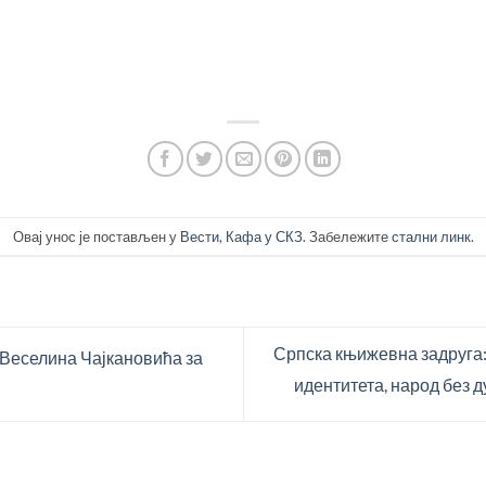
Овај унос је постављен у
Вести
,
Кафа у СКЗ
. Забележите
стални линк
.
Српска књижевна задруга:
“ Веселина Чајкановића за
идентитета, народ без 