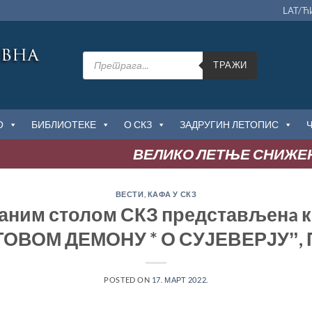
LAT/Ћ
Products
search
ТРАЖИ
О
БИБЛИОТЕКЕ
О СКЗ
ЗАДРУГИН ЛЕТОПИС
ВЕЛИКО ЛЕТЊЕ СНИЖЕ
ВЕСТИ
,
КАФА У СКЗ
чаним столом СКЗ представљенa к
ОВОМ ДЕМОНУ * О СУЈЕВЕРЈУˮ, 
POSTED ON
17. МАРТ 2022.