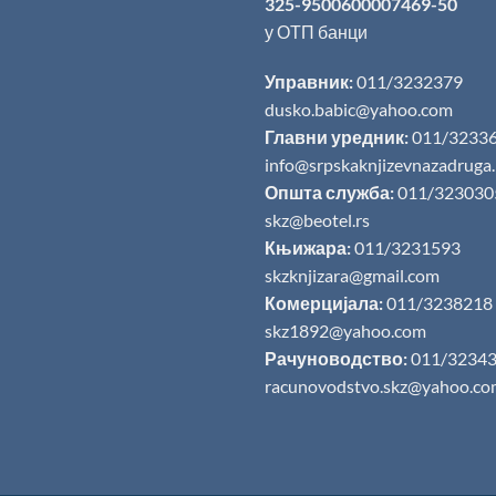
325-9500600007469-50
у ОТП банци
Управник:
011/3232379
dusko.babic@yahoo.com
Главни уредник:
011/3233
info@srpskaknjizevnazadruga
Општа служба:
011/323030
skz@beotel.rs
Књижара:
011/3231593
skzknjizara@gmail.com
Комерцијала:
011/3238218
skz1892@yahoo.com
Рачуноводство:
011/3234
racunovodstvo.skz@yahoo.co