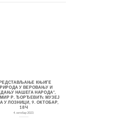
РЕДСТАВЉАЊЕ КЊИГЕ
КАФА У СКЗ: ПРЕДСТАВ
ПРИРОДА У ВЕРОВАЊУ И
КЊИГА „ПРИРОДА У ВЕРО
ЕДАЊУ НАШЕГА НАРОДА“,
ПРЕДАЊУ НАШЕГА НАРО
МИР Р. ЂОРЂЕВИЋ: МУЗЕЈ
ТИХОМИР Р. ЂОРЂЕВ
А У ЛОЗНИЦИ, 9. ОКТОБАР,
2. јун 2022.
18Ч
4. октобар 2023.