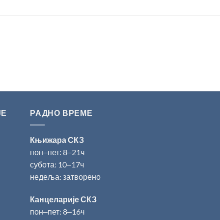
ЈЕ
РАДНО ВРЕМЕ
Књижара СКЗ
пон‒пет: 8‒21ч
субота: 10‒17ч
недеља: затворено
Канцеларије СКЗ
пон‒пет: 8‒16ч