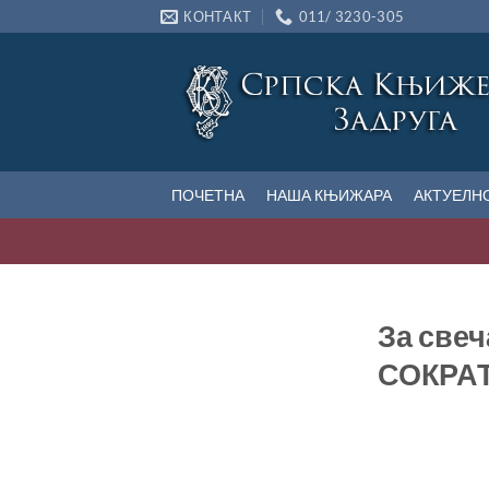
Прескочи
КОНТАКТ
011/ 3230-305
на
садржај
ПОЧЕТНА
НАША КЊИЖАРА
АКТУЕЛН
За све
СОКРАТ