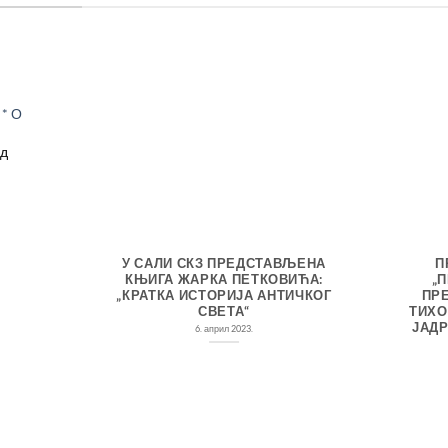
Додај
у
* О
Листу
жеља
а
Тренутна
д
цена
је:
1,032.00 рсд.
д.
СКЗ
У САЛИ СКЗ ПРЕДСТАВЉЕНА
П
 „О
КЊИГА ЖАРКА ПЕТКОВИЋА:
„
 И
„КРАТКА ИСТОРИЈА АНТИЧКОГ
ПР
КТЕТ
СВЕТА“
ТИХО
ЈАДР
6. април 2023.