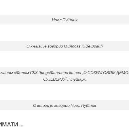
Ноел Путник
О књизи је говорио Милосав К. Вешовић
ечаним столом СКЗ представљена књига „О СОКРАТОВОМ ДЕМОН
СУЈЕВЕРЈУˮ, Плутарх
О књизи је говорио Ноел Путник
АТИ ...