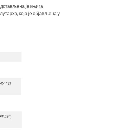
редстављена је књига
утарха, која је објављена у
У * О
РЈУˮ,