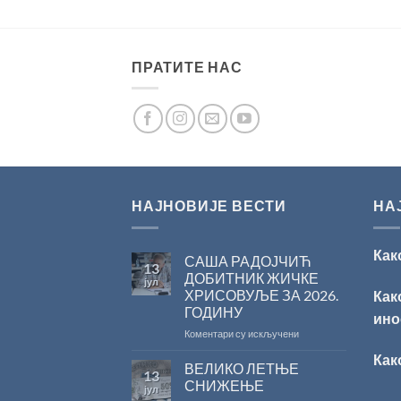
ПРАТИТЕ НАС
НАЈНОВИЈЕ ВЕСТИ
НА
Как
САША РАДОЈЧИЋ
13
ДОБИТНИК ЖИЧКЕ
јул
ХРИСОВУЉЕ ЗА 2026.
Как
ГОДИНУ
ино
на
Коментари су искључени
САША
Как
РАДОЈЧИЋ
ВЕЛИКО ЛЕТЊЕ
13
ДОБИТНИК
СНИЖЕЊЕ
јул
ЖИЧКЕ