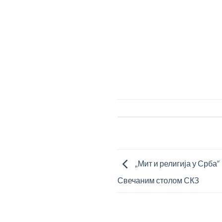
„Мит и религија у Срба
Свечаним столом СКЗ