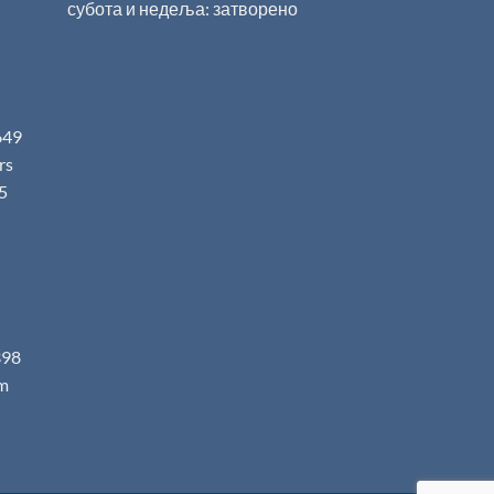
субота и недеља: затворено
649
.rs
5
398
m