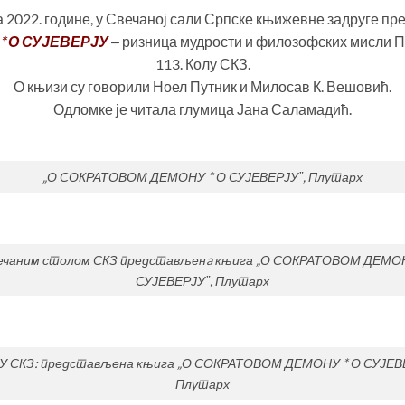
та 2022. године, у Свечаној сали Српске књижевне задруге п
* О СУЈЕВЕРЈУ
‒ ризница мудрости и филозофских мисли Пл
113. Колу СКЗ.
О књизи су говорили Ноел Путник и Милосав К. Вешовић.
Одломке је читала глумица Јана Саламадић.
„О СОКРАТОВОМ ДЕМОНУ * О СУЈЕВЕРЈУˮ, Плутарх
вечаним столом СКЗ представљенa књига „О СОКРАТОВОМ ДЕМОН
СУЈЕВЕРЈУˮ, Плутарх
 У СКЗ: представљена књига „О СОКРАТОВОМ ДЕМОНУ * О СУЈЕВЕ
Плутарх