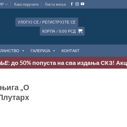
ИР
Како поручити
Листa жеља
УЛОГУЈ СЕ / РЕГИСТРУЈТЕ СЕ
КОРПА /
0.00
РСД
ЧЛАНСТВО
ГАЛЕРИЈА
КОНТАКТ
ЊЕ
: до 50% попуста на сва издања СКЗ! Акциј
њига „О
Плутарх