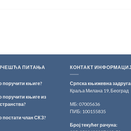
ЈЧЕШЋА ПИТАЊА
КОНТАКТ ИНФОРМАЦИ
о поручити књиге?
Српска књижевна задруга
Краља Милана 19, Београд
о поручити књиге из
странства?
МБ: 07005636
ПИБ: 100155835
о постати члан СКЗ?
Број текућег рачуна: