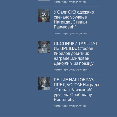
на
Коментари су искључени
ХРИСОВУЉЕ
ВЕЛИКО
ЗА
ЛЕТЊЕ
У Сали СКЗ одржано
2026.
10
СНИЖЕЊЕ
ГОДИНУ
свечано уручење
јул
Награде „Стеван
Раичковић”
на
Коментари су искључени
У
Сали
ПЕСНИЧКИ ТАЛЕНАТ
10
СКЗ
ИЗ ВРШЦА: Стефан
јул
одржано
Кирилов добитник
свечано
награде „Милован
уручење
Данојлић“ за поезију
Награде
„Стеван
на
Коментари су искључени
Раичковић”
ПЕСНИЧКИ
ТАЛЕНАТ
РЕЧ ЈЕ НАШ ОБРАЗ
10
ИЗ
ПРЕД БОГОМ: Награда
јул
ВРШЦА:
„Стеван Раичковић“
Стефан
уручена Слободану
Кирилов
Ристовићу
добитник
награде
на
Коментари су искључени
„Милован
РЕЧ
Данојлић“
ЈЕ