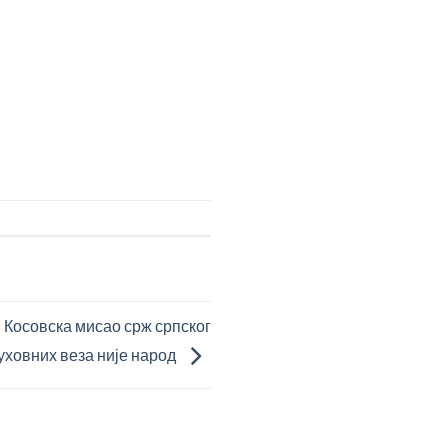
 Косовска мисао срж српског
духовних веза није народ