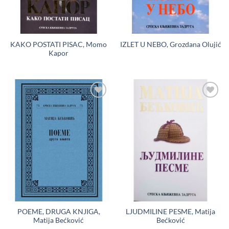
KAKO POSTATI PISAC, Momo
IZLET U NEBO, Grozdana Olujić
Kapor
Dodaj
Dodaj
u
u
Listu
Listu
želja
želja
POEME, DRUGA KNJIGA,
LJUDMILINE PESME, Matija
Matija Bećković
Bećković