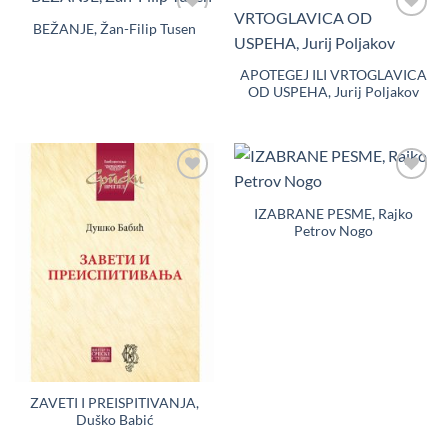
BEŽANJE, Žan-Filip Tusen
Dodaj
Dodaj
u
u
Listu
Listu
želja
želja
APOTEGEJ ILI VRTOGLAVICA
OD USPEHA, Jurij Poljakov
Dodaj
Dodaj
u
u
IZABRANE PESME, Rajko
Listu
Listu
Petrov Nogo
želja
želja
ZAVETI I PREISPITIVANJA,
Duško Babić