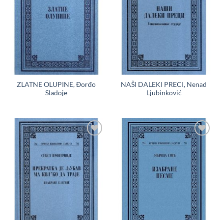
želja
želja
ZLATNE OLUPINE, Đorđo
NAŠI DALEKI PRECI, Nenad
Sladoje
Ljubinković
Dodaj
Dodaj
u
u
Listu
Listu
želja
želja