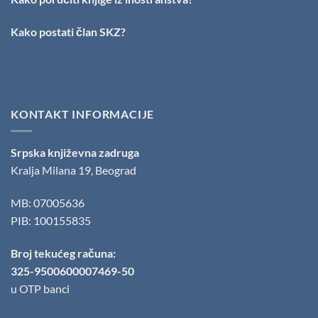
Danojlić“
za
Kako postati član SKZ?
poeziju
KONTAKT INFORMACIJE
Srpska književna zadruga
Kralja Milana 19, Beograd
MB: 07005636
PIB: 100155835
Broj tekućeg računa:
325-9500600007469-50
u OTP banci