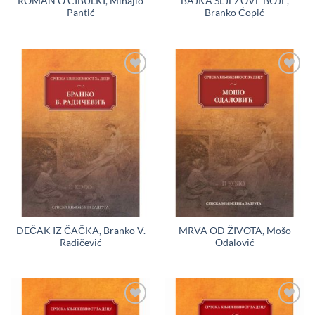
ROMAN O CIBULKI, Mihajlo
BAJKA SLJEZOVE BOJE,
Pantić
Branko Ćopić
Dodaj
Dodaj
u
u
Listu
Listu
želja
želja
DEČAK IZ ČAČKA, Branko V.
MRVA OD ŽIVOTA, Mošo
Radičević
Odalović
Dodaj
Dodaj