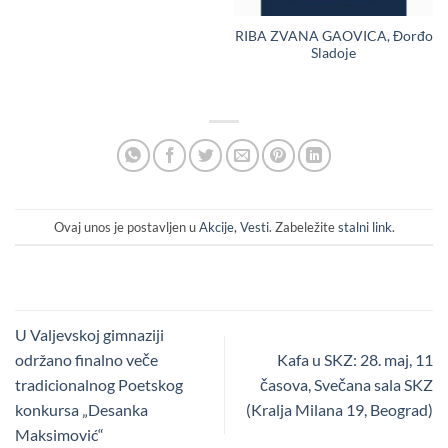
RIBA ZVANA GAOVICA, Đorđo
Sladoje
Ovaj unos je postavljen u
Akcije
,
Vesti
. Zabeležite
stalni link
.
U Valjevskoj gimnaziji
održano finalno veče
Kafa u SKZ: 28. maj, 11
tradicionalnog Poetskog
časova, Svečana sala SKZ
konkursa „Desanka
(Kralja Milana 19, Beograd)
Maksimović“