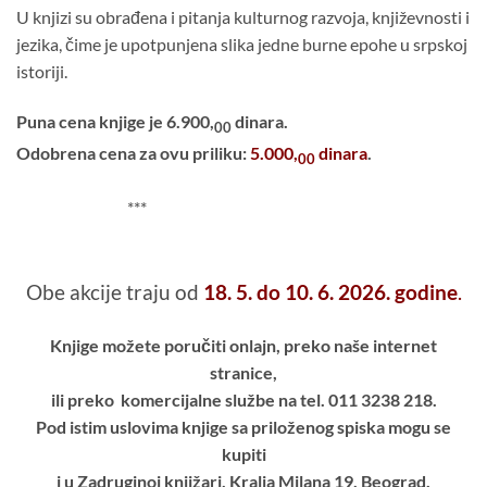
U knjizi su obrađena i pitanja kulturnog razvoja, književnosti i
jezika, čime je upotpunjena slika jedne burne epohe u srpskoj
istoriji.
Puna cena knjige je 6.900,
dinara.
00
Odobrena cena za ovu priliku:
5.000,
dinara
.
00
***
Obe akcije traju od
18. 5. do 10. 6. 2026. godine
.
Knjige možete poručiti onlajn, preko naše internet
stranice,
ili preko komercijalne službe na tel. 011 3238 218.
Pod istim uslovima knjige sa priloženog spiska mogu se
kupiti
i u Zadruginoj knjižari, Kralja Milana 19, Beograd.