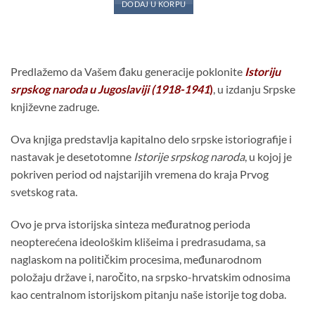
DODAJ U KORPU
bila:
4,830.00 рсд.
6,900.00 рсд.
Predlažemo da Vašem đaku generacije poklonite
Istoriju
srpskog naroda u Jugoslaviji
(1918-1941
)
, u izdanju Srpske
književne zadruge.
Ova knjiga predstavlja kapitalno delo srpske istoriografije i
nastavak je desetotomne
Istorije srpskog naroda
, u kojoj je
pokriven period od najstarijih vremena do kraja Prvog
svetskog rata.
Ovo je prva istorijska sinteza međuratnog perioda
neopterećena ideološkim klišeima i predrasudama, sa
naglaskom na političkim procesima, međunarodnom
položaju države i, naročito, na srpsko-hrvatskim odnosima
kao centralnom istorijskom pitanju naše istorije tog doba.