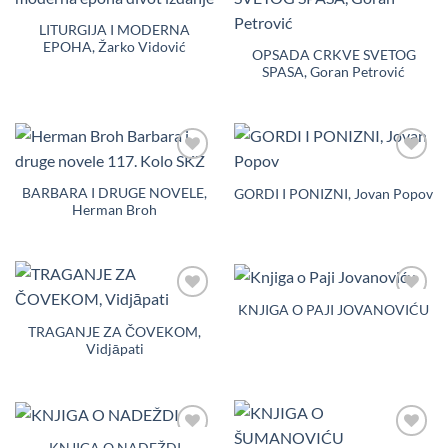
Dodaj
Dodaj
u
u
LITURGIJA I MODERNA
Listu
Listu
EPOHA, Žarko Vidović
želja
želja
OPSADA CRKVE SVETOG
SPASA, Goran Petrović
Dodaj
Dodaj
u
u
BARBARA I DRUGE NOVELE,
GORDI I PONIZNI, Jovan Popov
Listu
Listu
Herman Broh
želja
želja
KNJIGA O PAJI JOVANOVIĆU
Dodaj
Dodaj
u
u
TRAGANJE ZA ČOVEKOM,
Listu
Listu
Vidjāpati
želja
želja