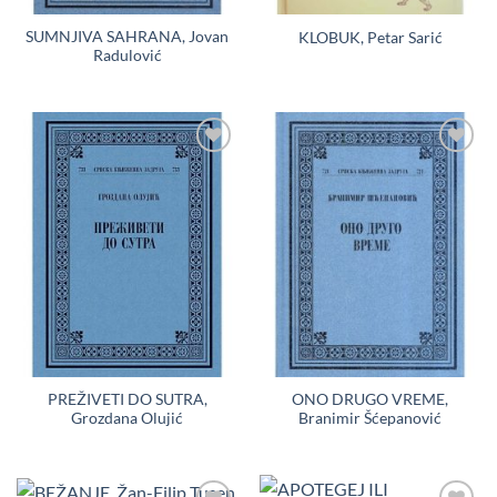
SUMNJIVA SAHRANA, Jovan
KLOBUK, Petar Sarić
Radulović
Dodaj
Dodaj
u
u
Listu
Listu
želja
želja
PREŽIVETI DO SUTRA,
ONO DRUGO VREME,
Grozdana Olujić
Branimir Šćepanović