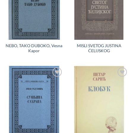
NEBO, TAKO DUBOKO, Vesna
MISLI SVETOG JUSTINA
Kapor
ĆELIJSKOG
Dodaj
Dodaj
u
u
Listu
Listu
želja
želja