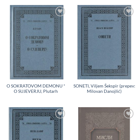
Dodaj
Dodaj
u
u
Listu
Listu
želja
želja
O SOKRATOVOM DEMONU *
SONETI, Viljem Šekspir (prepev:
O SUJEVERJU, Plutarh
Milovan Danojlić)
Dodaj
Dodaj
u
u
Listu
Listu
želja
želja