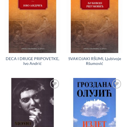
u
u
Listu
Listu
želja
želja
DECA I DRUGE PRIPOVETKE,
SVAKOJAKI RŠUMI, Ljubivoje
Ivo Andrić
Ršumović
Dodaj
Dodaj
u
u
Listu
Listu
želja
želja