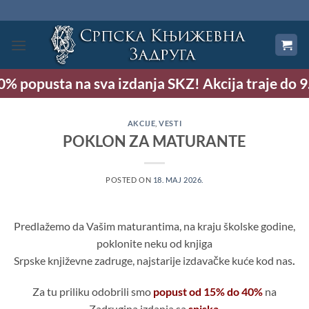
Preskoči
na
sadržaj
izdanja SKZ! Akcija traje do 9. avgusta!
AKCIJE
,
VESTI
POKLON ZA MATURANTE
POSTED ON
18. MAJ 2026.
Predlažemo da Vašim maturantima, na kraju školske godine,
poklonite neku od knjiga
Srpske književne zadruge, najstarije izdavačke kuće kod nas
.
Za tu priliku odobrili smo
popust od 15% do 40%
na
Zadrugina izdanja sa
spiska
.