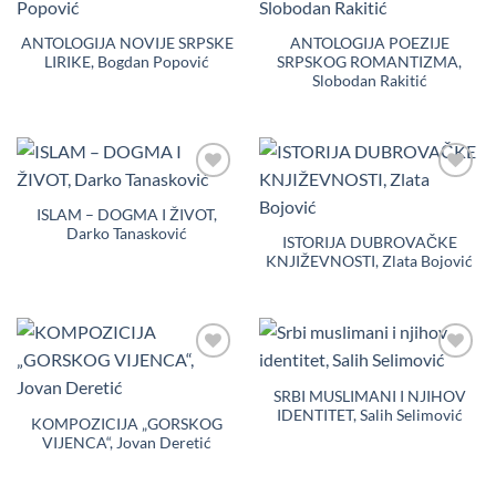
u
u
Listu
Listu
želja
želja
ANTOLOGIJA NOVIJE SRPSKE
ANTOLOGIJA POEZIJE
LIRIKE, Bogdan Popović
SRPSKOG ROMANTIZMA,
Slobodan Rakitić
Dodaj
Dodaj
u
u
ISLAM – DOGMA I ŽIVOT,
Listu
Listu
Darko Tanasković
želja
želja
ISTORIJA DUBROVAČKE
KNJIŽEVNOSTI, Zlata Bojović
Dodaj
Dodaj
u
u
SRBI MUSLIMANI I NJIHOV
Listu
Listu
IDENTITET, Salih Selimović
želja
želja
KOMPOZICIJA „GORSKOG
VIJENCA“, Jovan Deretić