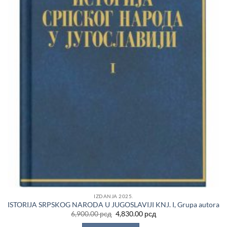
IZDANJA 2025.
ISTORIJA SRPSKOG NARODA U JUGOSLAVIJI KNJ. I, Grupa autora
Originalna
Trenutna
6,900.00
рсд
4,830.00
рсд
cena
cena
je
je: