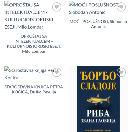
Dodaj
Dodaj
u
u
MOĆ I POSLUŠNOST, Slobodan
Listu
Listu
Antonić
želja
želja
OPROŠTAJ SA
INTELEKTUALCEM –
KULTURNOISTORIJSKI ESEJI,
Milo Lompar
Dodaj
Dodaj
u
u
STAROSTAVNA KNJIGA PETRA
Listu
Listu
KOČIĆA, Duško Pevulja
želja
želja