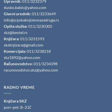
Upravnik:
011/3232379
dusko.babic@yahoo.com
Glavni urednik:
011/3233649
info@srpskaknjizevnazadruga.rs
Opšta služba:
011/3230305
skz@beotel.rs
Knjižara:
011/3231593
skzknjizara@gmail.com
Komercijala:
011/3238218
skz1892@yahoo.com
Računovodstvo:
011/3234398
racunovodstvo.skz@yahoo.com
RADNO VREME
Knjižara SKZ
pon‒pet: 8‒21č