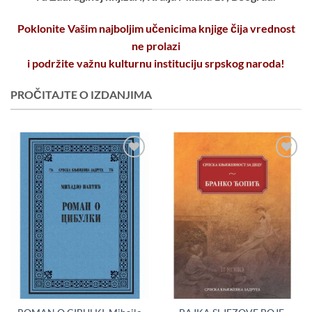
Poklonite Vašim najboljim učenicima knjige čija vrednost
ne prolazi
i podržite važnu kulturnu instituciju srpskog naroda!
PROČITAJTE O IZDANJIMA
Dodaj
Dodaj
u
u
Listu
Listu
želja
želja