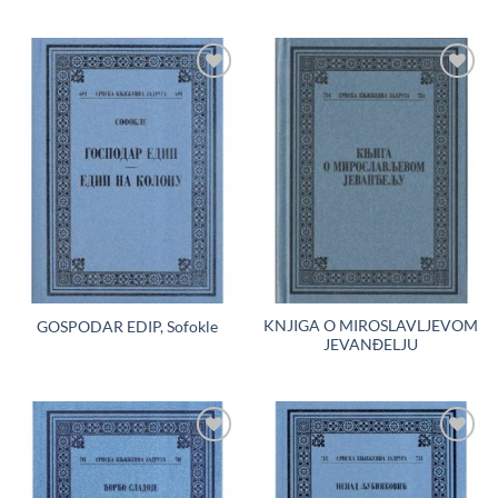
Dodaj
Dodaj
u
u
Listu
Listu
želja
želja
KNJIGA O MIROSLAVLJEVOM
GOSPODAR EDIP, Sofokle
JEVANĐELJU
Dodaj
Dodaj
u
u
Listu
Listu