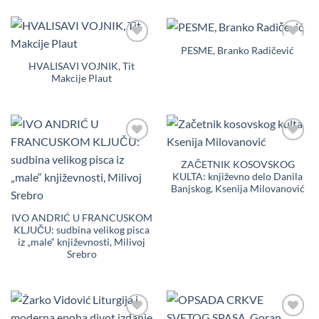
PESME, Branko Radičević
Dodaj
Dodaj
u
u
HVALISAVI VOJNIK, Tit
Listu
Listu
Makcije Plaut
želja
želja
Dodaj
Dodaj
u
u
ZAČETNIK KOSOVSKOG
Listu
Listu
KULTA: književno delo Danila
želja
želja
Banjskog, Ksenija Milovanović
IVO ANDRIĆ U FRANCUSKOM
KLJUČU: sudbina velikog pisca
iz „male“ književnosti, Milivoj
Srebro