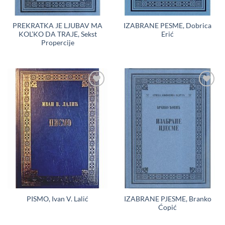
PREKRATKA JE LJUBAV MA
IZABRANE PESME, Dobrica
KOL’KO DA TRAJE, Sekst
Erić
Propercije
Dodaj
Dodaj
u
u
Listu
Listu
želja
želja
IZABRANE PJESME, Branko
PISMO, Ivan V. Lalić
Ćopić