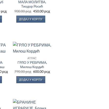
уб
МАЛА МОЛИТВА,
сту
Листу
еља
жеља
Тиодор Росић
нална
Тренутна
Оригинална
Тренутна
0
рсд
900.00
рсд
450.00
рсд
цена
цена
цена
је:
је
је:
ДОДАЈ У КОРПУ
600.00 рсд.
била:
450.00 рсд.
 рсд.
900.00 рсд.
дај
Додај
АТЛАС
у
у
РА
ГРЛО У РЕБРИМА,
сту
Листу
еља
жеља
Ваш
Милош Кордић
инална
Тренутна
Оригинална
Тренутна
00
рсд
790.00
рсд
600.00
рсд
цена
цена
цена
је:
је
је:
ДОДАЈ У КОРПУ
650.00 рсд.
била:
600.00 рсд.
.00 рсд.
790.00 рсд.