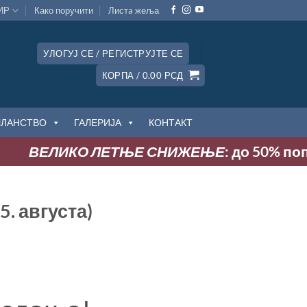
ИР
Како поручити
Листa жеља
УЛОГУЈ СЕ / РЕГИСТРУЈТЕ СЕ
КОРПА /
0.00
РСД
ЧЛАНСТВО
ГАЛЕРИЈА
КОНТАКТ
ЕЛИКО ЛЕТЊЕ СНИЖЕЊЕ
: до 50% попуста н
. августа)