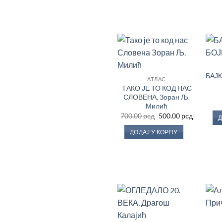
Додај
у
БАЈ
Листу
АТЛАС
жеља
ТАКО ЈЕ ТО КОД НАС
СЛОВЕНА, Зоран Љ.
Милић
Оригинална
Тренутн
700.00
рсд
500.00
рсд
Д
цена
цена
је
је:
ДОДАЈ У КОРПУ
била:
500.00 рс
700.00 рсд.
Додај
у