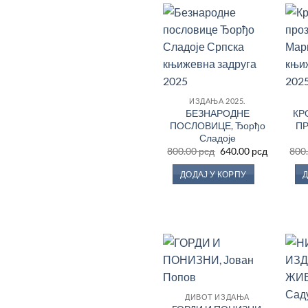
Додај
у
Листу
жеља
ИЗДАЊА 2025.
БЕЗНАРОДНЕ
КР
ПОСЛОВИЦЕ, Ђорђо
ПР
Сладоје
Оригинална
Тренутн
800.00
рсд
640.00
рсд
800
цена
цена
је
је:
ДОДАЈ У КОРПУ
Д
била:
640.00 рс
800.00 рсд.
Додај
у
Листу
ДИВОТ ИЗДАЊА
жеља