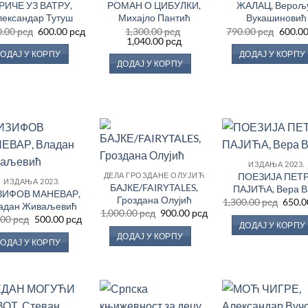
РИЧЕ УЗ ВАТРУ,
РОМАН О ЦИБУЛКИ,
ЖАЛАЦ, Верољ
Листу
Листу
Ли
жеља
жеља
ж
лександар Тутуш
Михајло Пантић
Вукашиновић
Оригинална
Тренутна
Ориги
0.00
рсд
600.00
рсд
1,300.00
рсд
790.00
рсд
600.0
цена
цена
Оригинална
Тренутна
цена
1,040.00
рсд
је
је:
цена
цена
је
ОДАЈ У КОРПУ
ДОДАЈ У КОРПУ
била:
600.00 рсд.
је
је:
била:
ДОДАЈ У КОРПУ
1,200.00 рсд.
била:
1,040.00 рсд.
790.00
1,300.00 рсд.
Додај
Додај
До
ИЗДАЊА 2023.
у
у
ПОЕЗИЈА ПЕТ
ДЕЛА ГРОЗДАНЕ ОЛУЈИЋ
Листу
Листу
Ли
ИЗДАЊА 2023.
жеља
жеља
ж
БАЈКЕ/FAIRYTALES,
ПАЈИЋА, Вера 
ЗИФОВ МАНЕВАР,
Гроздана Олујић
а
Ориг
1,300.00
рсд
650.
адан Живаљевић
цена
Оригинална
Тренутна
1,000.00
рсд
900.00
рсд
Оригинална
Тренутна
.00
рсд
500.00
рсд
је
цена
цена
ДОДАЈ У КОРПУ
цена
цена
д.
била:
је
је:
ДОДАЈ У КОРПУ
је
је:
1,300
била:
900.00 рсд.
ОДАЈ У КОРПУ
била:
500.00 рсд.
1,000.00 рсд.
690.00 рсд.