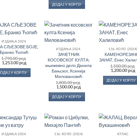
је
је:
ДОДАЈ У КОРПУ
била:
800.00 рсд.
1,000.00 рсд.
Додај
Додај
До
ИЗДАЊА 2024.
у
у
КА СЉЕЗОВЕ БОЈЕ,
Листу
Листу
Ли
ИЗДАЊА 2024.
116. КОЛО (2024
жеља
жеља
ж
Бранко Ћопић
ЗАЧЕТНИК
КАМЕНОРЕЗАЧ
1,790.00
рсд
КОСОВСКОГ КУЛТА:
ЗАНАТ, Енес Хали
Оригинална
Тренутна
1,253.00
рсд
књижевно дело Данила
1,500.00
рсд
цена
цена
Оригинална
1,200.00
рсд
је
је:
Бањског, Ксенија
а
ОДАЈ У КОРПУ
цена
била:
1,253.00 рсд.
Миловановић
је
ј
1,790.00 рсд.
ДОДАЈ У КОРПУ
1,800.00
рсд
била:
1
д.
Оригинална
Тренутна
1,500.00
рсд
1,500.00 рсд.
цена
цена
је
је:
ДОДАЈ У КОРПУ
била:
1,500.00 рсд.
1,800.00 рсд.
Додај
Додај
До
ИЗДАЊА 2024.
116. КОЛО (2024)
АТЛАС
у
у