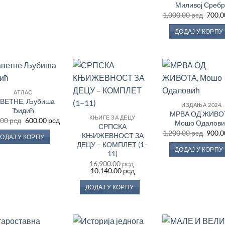
Миливој Сребр
Ориг
1,000.00
рсд
700.
цена
је
ДОДАЈ У КОРПУ
била:
1,000
Додај
Додај
До
АТЛАС
у
у
ВЕТНЕ, Љубиша
Листу
Листу
Ли
ИЗДАЊА 2024.
жеља
жеља
ж
Ђидић
МРВА ОД ЖИВО
КЊИГЕ ЗА ДЕЦУ
Оригинална
Тренутна
.00
рсд
600.00
рсд
Мошо Одалови
СРПСКА
цена
цена
Ориг
1,200.00
рсд
900.
је
је:
КЊИЖЕВНОСТ ЗА
ОДАЈ У КОРПУ
цена
била:
600.00 рсд.
а
ДЕЦУ – КОМПЛЕТ (1–
је
790.00 рсд.
ДОДАЈ У КОРПУ
била:
11)
1,200
сд.
16,900.00
рсд
Оригинална
Тренутна
10,140.00
рсд
цена
цена
је
је:
ДОДАЈ У КОРПУ
била:
10,140.00 рсд.
16,900.00 рсд.