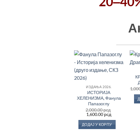
20‒40
Ак
Додај
у
К
Листу
жеља
ИЗДАЊА 2026.
1,00
ИСТОРИЈА
ХЕЛЕНИЗМА, Фанула
Д
Папазоглу
2,000.00
рсд
Оригинална
Тренутна
1,600.00
рсд
цена
цена
је
је:
ДОДАЈ У КОРПУ
била:
1,600.00 рсд.
2,000.00 рсд.