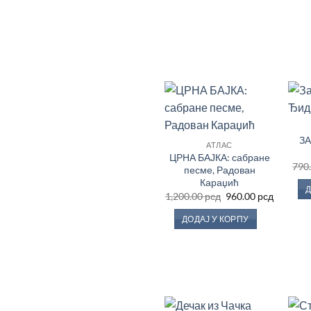
Додај
у
ЗА
Листу
АТЛАС
жеља
ЦРНА БАЈКА: сабране
790
песме, Радован
Караџић
Д
Оригинална
Тренутн
1,200.00
рсд
960.00
рсд
цена
цена
је
је:
ДОДАЈ У КОРПУ
била:
960.00 р
1,200.00 рсд.