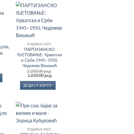
дај
Додај
у
у
сту
Листу
еља
жеља
ИЗДАЊА 2025.
ЂУРА
ПАРТИЗАНСКО
д
ЉЕТОВАЊЕ: Хрватска
и Срби 1945–1950,
Чедомир Вишњић
Тренутна
2,200.00
рсд
цена
Оригинална
Тренутна
1,650.00
рсд
е:
цена
цена
,330.00 рсд.
је
је:
ДОДАЈ У КОРПУ
била:
1,650.00 рсд.
2,200.00 рсд.
дај
Додај
у
у
сту
Листу
ИЗДАЊА 2025.
еља
жеља