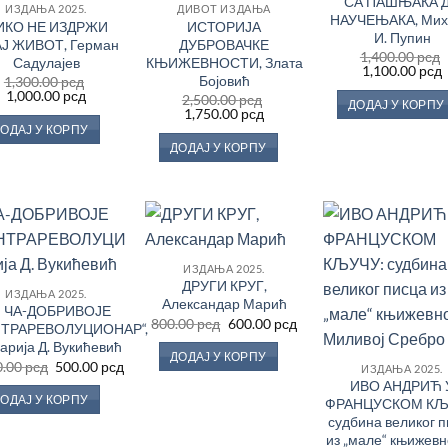
СА ПАШЊАКА 
ИЗДАЊА 2025.
ДИВОТ ИЗДАЊА
НАУЧЕЊАКА, Мих
ИКО НЕ ИЗДРЖИ
ИСТОРИЈА
И. Пупин
Ј ЖИВОТ, Герман
ДУБРОВАЧКЕ
1,400.00
рсд
Садулајев
КЊИЖЕВНОСТИ, Злата
Оригинална
1,100.00
рсд
Бојовић
1,300.00
рсд
цена
Оригинална
Тренутна
1,000.00
рсд
је
ј
2,500.00
рсд
ДОДАЈ У КОРПУ
цена
цена
била:
1
Оригинална
Тренутна
1,750.00
рсд
је
је:
1,400.00 рсд.
цена
цена
ОДАЈ У КОРПУ
била:
1,000.00 рсд.
је
је:
ДОДАЈ У КОРПУ
1,300.00 рсд.
била:
1,750.00 рсд.
2,500.00 рсд.
Додај
Додај
До
ИЗДАЊА 2025.
у
у
ДРУГИ КРУГ,
Листу
Листу
Ли
ИЗДАЊА 2025.
жеља
жеља
ж
Александар Марић
ЧА-ДОБРИВОЈЕ
а
Оригинална
Тренутна
800.00
рсд
600.00
рсд
НТРАРЕВОЛУЦИОНАР“,
цена
цена
арија Д. Вукићевић
је
је:
ДОДАЈ У КОРПУ
сд.
била:
600.00 рсд.
Оригинална
Тренутна
0.00
рсд
500.00
рсд
ИЗДАЊА 2025.
800.00 рсд.
цена
цена
ИВО АНДРИЋ 
је
је:
ОДАЈ У КОРПУ
ФРАНЦУСКОМ КЉ
била:
500.00 рсд.
1,000.00 рсд.
судбина великог 
из „мале“ књижевн