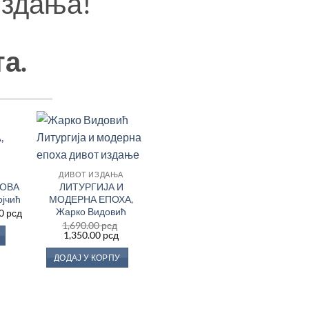
издања!
та.
дај
Додај
у
у
сту
Листу
ДИВОТ ИЗДАЊА
еља
жеља
ГОВА
ЛИТУРГИЈА И
јчић
МОДЕРНА ЕПОХА,
Жарко Видовић
инална
Тренутна
00
рсд
цена
1,690.00
рсд
је:
Оригинална
Тренутна
1,350.00
рсд
700.00 рсд.
цена
цена
.00 рсд.
је
је:
ДОДАЈ У КОРПУ
била:
1,350.00 рсд.
1,690.00 рсд.