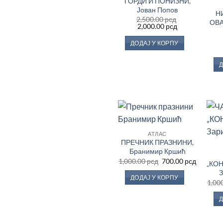
ГОРДИ И ПОНИЗНИ,
Јован Попов
Н
2,500.00
рсд
ОВА
Оригинална
Тренутна
2,000.00
рсд
цена
цена
је
је:
ДОДАЈ У КОРПУ
била:
2,000.00 рсд.
2,500.00 рсд.
Д
Додај
АТЛАС
у
ПРЕЧНИК ПРАЗНИНИ,
Листу
жеља
Бранимир Кршић
Оригинална
Тренутн
1,000.00
рсд
700.00
рсд
„КО
цена
цена
З
је
је:
ДОДАЈ У КОРПУ
била:
700.00 р
1,00
1,000.00 рсд.
Д