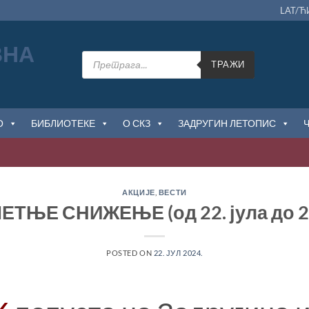
LAT/Ћ
Products
search
ТРАЖИ
О
БИБЛИОТЕКЕ
О СКЗ
ЗАДРУГИН ЛЕТОПИС
В
АКЦИЈЕ
,
ВЕСТИ
ТЊЕ СНИЖЕЊЕ (од 22. јула до 25
POSTED ON
22. ЈУЛ 2024.