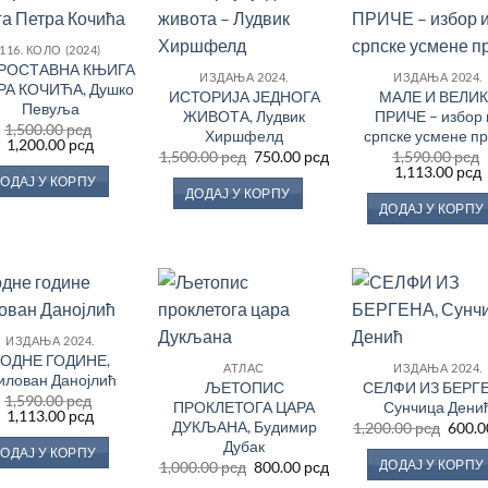
Додај
Додај
До
116. КОЛО (2024)
у
у
РОСТАВНА КЊИГА
Листу
Листу
Ли
ИЗДАЊА 2024.
ИЗДАЊА 2024.
жеља
жеља
ж
РА КОЧИЋА, Душко
ИСТОРИЈА ЈЕДНОГА
МАЛЕ И ВЕЛИ
Певуља
ЖИВОТА, Лудвик
ПРИЧЕ – избор 
1,500.00
рсд
Хиршфелд
српске усмене п
Оригинална
Тренутна
1,200.00
рсд
Оригинална
Тренутна
1,500.00
рсд
750.00
рсд
1,590.00
рсд
цена
цена
цена
цена
Оригинална
1,113.00
рсд
је
је:
ОДАЈ У КОРПУ
је
је:
цена
била:
1,200.00 рсд.
ДОДАЈ У КОРПУ
била:
750.00 рсд.
је
ј
1,500.00 рсд.
ДОДАЈ У КОРПУ
1,500.00 рсд.
била:
1
1,590.00 рсд.
Додај
Додај
До
ИЗДАЊА 2024.
у
у
ОДНЕ ГОДИНЕ,
Листу
Листу
Ли
АТЛАС
ИЗДАЊА 2024.
жеља
жеља
ж
илован Данојлић
ЉЕТОПИС
СЕЛФИ ИЗ БЕРГЕ
1,590.00
рсд
ПРОКЛЕТОГА ЦАРА
Сунчица Дени
Оригинална
Тренутна
1,113.00
рсд
ДУКЉАНА, Будимир
Ориг
1,200.00
рсд
600.
цена
цена
цена
је
је:
Дубак
ОДАЈ У КОРПУ
је
била:
1,113.00 рсд.
Оригинална
Тренутна
ДОДАЈ У КОРПУ
1,000.00
рсд
800.00
рсд
била:
1,590.00 рсд.
цена
цена
1,200